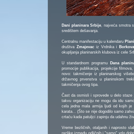
Dani planinara Srbije
, najveća smotra s
središtem dešavanja.
Centralnu manifestaciju u kalendaru
Plan
društva
Zmajevac
iz Vrdnika i
Borkov
okupljanja planinarskih klubova iz cele Srbi
U standardnom programu
Dana planin
promocije publikacija, projekcije filmova
novo: takmičenje iz planinarskog višeb
državnog prvenstva u planinskom tre
takmičenja ovog tipa.
Čast da osmisli i sprovede u delo staze z
takvu organizaciju ne mogu da idu samo
cela jedna mala armija ljudi od kojih j
karata... (Što se nije dogodilo samo zahv
crtaću kada patuljci zapinju da udahnu živ
Vreme bezličnih, otaljanih i naprosto sl
razlike između odličnih i "samo" vrlo dob