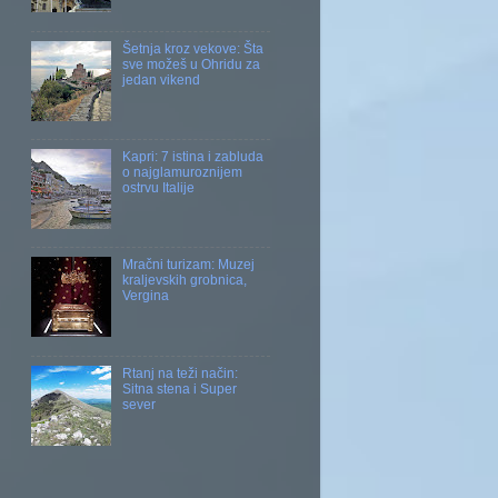
Šetnja kroz vekove: Šta
sve možeš u Ohridu za
jedan vikend
Kapri: 7 istina i zabluda
o najglamuroznijem
ostrvu Italije
Mračni turizam: Muzej
kraljevskih grobnica,
Vergina
Rtanj na teži način:
Sitna stena i Super
sever