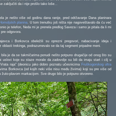
zaključiti da i nije prošlo tako loše...
la je nešto više od godinu dana ranije, pred održavanje Dana planinara
Homoljskih planina
. U tom trenutku još ništa nije nagoveštavalo da ću već
nio je telefon, Neda mi je prenela predlog Saveza i samo je pitala da li mi
 pre odgovora.
jevca i Borkovca obeležili su oprezni pregovori, nabacivanje ideja i
z oblasti trekinga, podrazumevalo se da taj segment pripadne meni.
 bila je da se takmičarima ponudi nešto potpuno drugačije od onog što su
ni uslovi koje su staze morale da zadovolje su bili da imaju start i cilj u
 Vrata raja" (deonicu jako dobro poznatu učesnicima
Fruškogorskog ultra
ovima Borkovca (od kojih neki više nisu među živima) koji su pre više od
cu žuto-plavom markacijom. Sve drugo bilo je potpuno otvoreno.