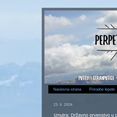
Naslovna strana
Prirodne lepote
23. 6. 2024.
Iznutra: Državno prvenstvo u 