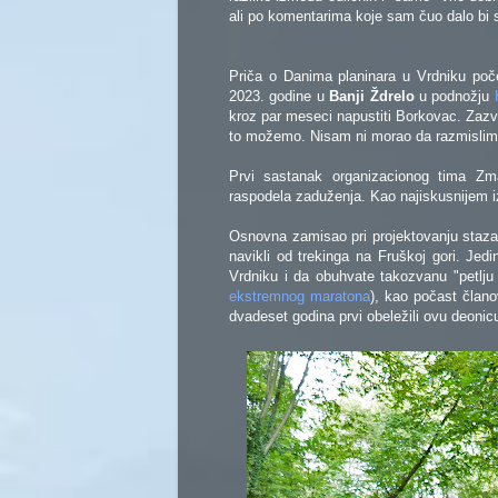
ali po komentarima koje sam čuo dalo bi se 
Priča o Danima planinara u Vrdniku poče
2023. godine u
Banji Ždrelo
u podnožju
kroz par meseci napustiti Borkovac. Zazvo
to možemo. Nisam ni morao da razmislim
Prvi sastanak organizacionog tima Zma
raspodela zaduženja. Kao najiskusnijem i
Osnovna zamisao pri projektovanju staza
navikli od trekinga na Fruškoj gori. Jedi
Vrdniku i da obuhvate takozvanu "petlju
ekstremnog maratona
), kao počast član
dvadeset godina prvi obeležili ovu deoni