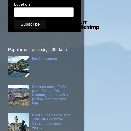
Location
Popularno u poslednjih 30 dana
Na Drini ćuprija
Skrivena mesta Fruške
gore: Rakovačka
Gradina, Dumbovačka
pećina, stari beočinski
kop
Grad sunca na obalama
Tise: Šta sve možeš u
Segedinu za jedan
vikend