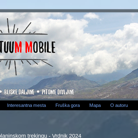
Interesantna mesta
Fruška gora
Mapa
O autoru
planinskom trekingu - Vrdnik 2024