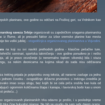
rpskih planinara, ove godine su održani na Fruškoj gori, sa Vrdnikom kao
inarskog saveza Srbije
organizovali su zajedničkim snagama planinarska
ac
iz Rume, ali je presudni faktor za izbor sremske planine kao mesta
je bio veliki jubilej -
stogodišnjica organizovanog planinarstva u Vojvodini
.
ara
na koji su svi navikli prethodnih godina - klasične pešačke ture,
, tehnički seminari, sportska takmičenja - ove godine ponuđeno je i nešto
oja, ali je pravo osveženje (u nenormalno toplom vikendu) bila i staza
kingu, sa nekim deonicama na kojima nikad do sada nisu održavana
a treking pripala je potpisniku ovog teksta, ali naravno zasluge za jednu
 jednom čoveku - ovogodišnje državno prvenstvo u trekingu iznedrila je
e svako imao svoju ulogu, bez kojih bi se cela priča srušila kao kula od
aljujući ogromnim količinama štapa i kanapa, i lavovskoj borbi kao u onom
ot proleću...)
abo organizovanih planinarskih trka odavno je prošlo, i u poslednje vreme
rih trka čine bukvalno nijanse. Ne bih se usudio da sam sebi dajem ocenu,