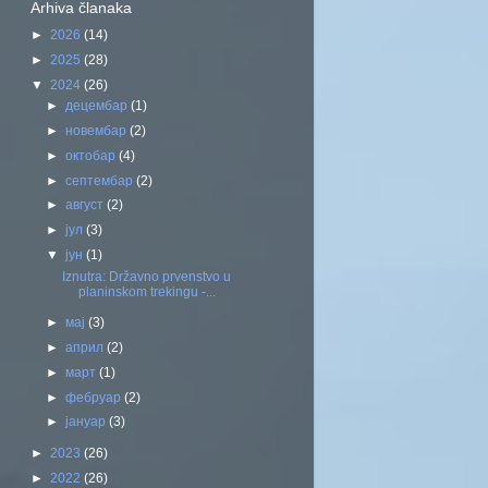
Arhiva članaka
►
2026
(14)
►
2025
(28)
▼
2024
(26)
►
децембар
(1)
►
новембар
(2)
►
октобар
(4)
►
септембар
(2)
►
август
(2)
►
јул
(3)
▼
јун
(1)
Iznutra: Državno prvenstvo u
planinskom trekingu -...
►
мај
(3)
►
април
(2)
►
март
(1)
►
фебруар
(2)
►
јануар
(3)
►
2023
(26)
►
2022
(26)