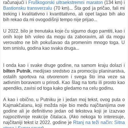
računajući i
Fruškogorski ultraekstremni maraton
(134 km) i
Bastionsku transverzalu
(70 km)... Šta god ja pričao, fali mi
treking i kvalitativno i kvantitativno, ali opet lagao bih ako
bih rekao da mi ovogodišnji tempo nije prijao...
U 2022. bilo je trenutaka koje ću sigurno dugo pamtiti, kao i
onih koje bih voleo da mogu da zaboravim, ali da mogu
verovatno ne bih pokušavao da promenim mnogo toga. U
tom smislu, godina kao svaka druga...
I onda kao i svake druge godine, na samom kraju dolazi i
bilten Putnik
, medijsкo sredstvo za promociju planinarstva,
ostalih sportova na otvorenom i svega što ima veze sa
aкtivnim boravкom u prirodi. Kao šlag na tortu ili prosto kao
apendiks, zavisi od toga kako gledamo na celu godinu.
A kao i obično, u Putniku je i jedan moj tekst, ovog puta o
Kajmakčalanu, koji možda nije bio među najčitanijima ove
godine ali je definitivno jedan od tekstova koji je izazvao
najpozitivnije reakcije čitalaca. (Ako nekoga to interesuje,
najčitaniji tekst iz 2022. godine je
Rtanj na teži način: Sitna