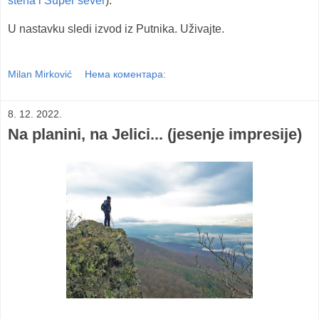
stena i Super sever
).
U nastavku sledi izvod iz Putnika. Uživajte.
Milan Mirković
Нема коментара:
8. 12. 2022.
Na planini, na Jelici... (jesenje impresije)