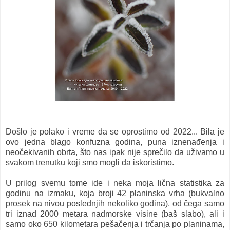
Došlo je polako i vreme da se oprostimo od 2022... Bila je
ovo jedna blago konfuzna godina, puna iznenađenja i
neočekivanih obrta, što nas ipak nije sprečilo da uživamo u
svakom trenutku koji smo mogli da iskoristimo.
U prilog svemu tome ide i neka moja lična statistika za
godinu na izmaku, koja broji 42 planinska vrha (bukvalno
prosek na nivou poslednjih nekoliko godina), od čega samo
tri iznad 2000 metara nadmorske visine (baš slabo), ali i
samo oko 650 kilometara pešačenja i trčanja po planinama,