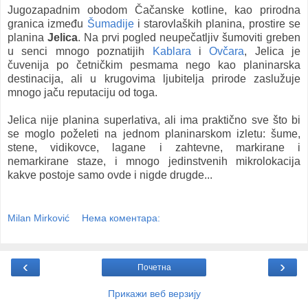
Jugozapadnim obodom Čačanske kotline, kao prirodna
granica između
Šumadije
i starovlaških planina, prostire se
planina
Jelica
. Na prvi pogled neupečatljiv šumoviti greben
u senci mnogo poznatijih
Kablara
i
Ovčara
, Jelica je
čuvenija po četničkim pesmama nego kao planinarska
destinacija, ali u krugovima ljubitelja prirode zaslužuje
mnogo jaču reputaciju od toga.
Jelica nije planina superlativa, ali ima praktično sve što bi
se moglo poželeti na jednom planinarskom izletu: šume,
stene, vidikovce, lagane i zahtevne, markirane i
nemarkirane staze, i mnogo jedinstvenih mikrolokacija
kakve postoje samo ovde i nigde drugde...
Milan Mirković
Нема коментара:
‹
›
Почетна
Прикажи веб верзију