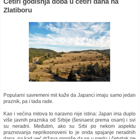
Četiri godišnja doba u četiri dana na
Zlatiboru
Popularni savremeni mit kaže da Japanci imaju samo jedan
praznik, pa i tada rade.
Kao i većina mitova to naravno nije istina: Japan ima duplo
više javnih praznika od Srbije (šesnaest prema osam) i svi
su neradni. Međutim, ako su Srbi po nekom aspektu
praznovanja neprikosnoveni to je onda spajanje neradnih
dana, pa kad već država propiše da se u sredu i četvrtak ne