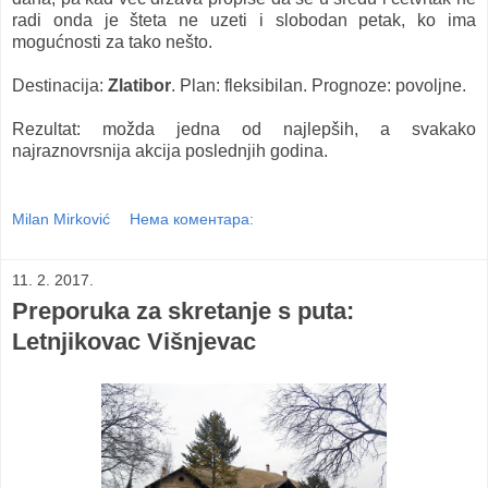
radi onda je šteta ne uzeti i slobodan petak, ko ima
mogućnosti za tako nešto.
Destinacija:
Zlatibor
. Plan: fleksibilan. Prognoze: povoljne.
Rezultat: možda jedna od najlepših, a svakako
najraznovrsnija akcija poslednjih godina.
Milan Mirković
Нема коментара:
11. 2. 2017.
Preporuka za skretanje s puta:
Letnjikovac Višnjevac