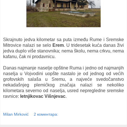
Skrajnuto jedva kilometar sa puta između Rume i Sremske
Mitrovice nalazi se selo
Erem
. U tridesetak kuća danas živi
jedva duplo više stanovnika; nema školu, nema crkvu, nema
kafanu, čak ni prodavnicu.
Danas najmanje naselje opštine Ruma i jedno od najmanjih
naselja u Vojvodini uopšte nastalo je od jednog od većih
grofovskih salaša u Sremu, a najveće svedočanstvo
nekadašnjeg plemićkog značaja nalazi se nekoliko
kilometara severno od naselja, usred nepregledne sremske
ravnice:
letnjikovac Višnjevac
.
Milan Mirković
2 коментара: