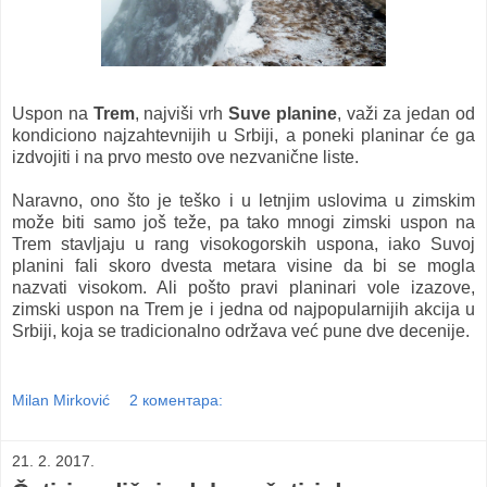
Uspon na
Trem
, najviši vrh
Suve planine
, važi za jedan od
kondiciono najzahtevnijih u Srbiji, a poneki planinar će ga
izdvojiti i na prvo mesto ove nezvanične liste.
Naravno, ono što je teško i u letnjim uslovima u zimskim
može biti samo još teže, pa tako mnogi zimski uspon na
Trem stavljaju u rang visokogorskih uspona, iako Suvoj
planini fali skoro dvesta metara visine da bi se mogla
nazvati visokom. Ali pošto pravi planinari vole izazove,
zimski uspon na Trem je i jedna od najpopularnijih akcija u
Srbiji, koja se tradicionalno održava već pune dve decenije.
Milan Mirković
2 коментара:
21. 2. 2017.