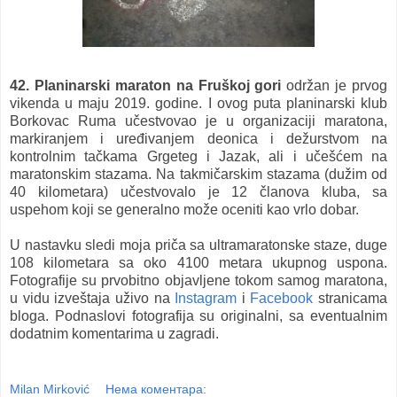
42. Planinarski maraton na Fruškoj gori
održan je prvog
vikenda u maju 2019. godine. I ovog puta planinarski klub
Borkovac Ruma učestvovao je u organizaciji maratona,
markiranjem i uređivanjem deonica i dežurstvom na
kontrolnim tačkama Grgeteg i Jazak, ali i učešćem na
maratonskim stazama. Na takmičarskim stazama (dužim od
40 kilometara) učestvovalo je 12 članova kluba, sa
uspehom koji se generalno može oceniti kao vrlo dobar.
U nastavku sledi moja priča sa ultramaratonske staze, duge
108 kilometara sa oko 4100 metara ukupnog uspona.
Fotografije su prvobitno objavljene tokom samog maratona,
u vidu izveštaja uživo na
Instagram
i
Facebook
stranicama
bloga. Podnaslovi fotografija su originalni, sa eventualnim
dodatnim komentarima u zagradi.
Milan Mirković
Нема коментара: