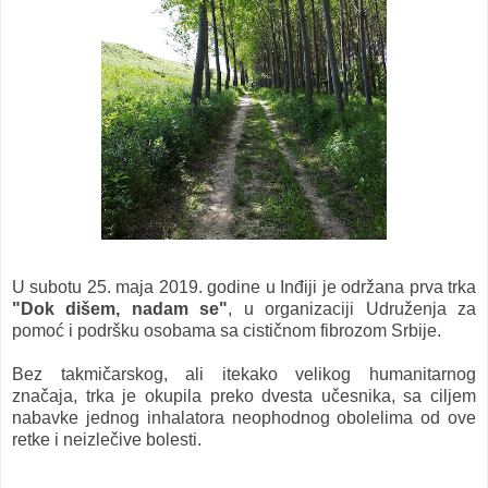
U subotu 25. maja 2019. godine u Inđiji je održana prva trka
"Dok dišem, nadam se"
, u organizaciji Udruženja za
pomoć i podršku osobama sa cističnom fibrozom Srbije.
Bez takmičarskog, ali itekako velikog humanitarnog
značaja, trka je okupila preko dvesta učesnika, sa ciljem
nabavke jednog inhalatora neophodnog obolelima od ove
retke i neizlečive bolesti.