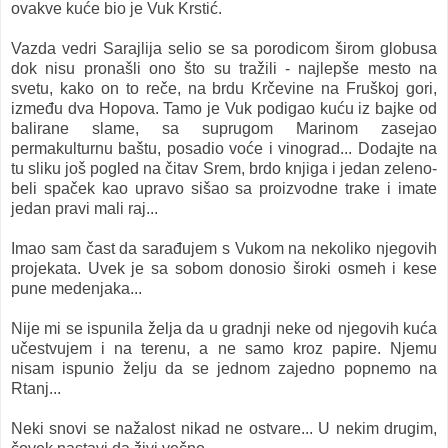
ovakve kuće bio je Vuk Krstić.
Vazda vedri Sarajlija selio se sa porodicom širom globusa
dok nisu pronašli ono što su tražili - najlepše mesto na
svetu, kako on to reče, na brdu Krčevine na Fruškoj gori,
između dva Hopova. Tamo je Vuk podigao kuću iz bajke od
balirane slame, sa suprugom Marinom zasejao
permakulturnu baštu, posadio voće i vinograd... Dodajte na
tu sliku još pogled na čitav Srem, brdo knjiga i jedan zeleno-
beli spaček kao upravo sišao sa proizvodne trake i imate
jedan pravi mali raj...
Imao sam čast da sarađujem s Vukom na nekoliko njegovih
projekata. Uvek je sa sobom donosio široki osmeh i kese
pune medenjaka...
Nije mi se ispunila želja da u gradnji neke od njegovih kuća
učestvujem i na terenu, a ne samo kroz papire. Njemu
nisam ispunio želju da se jednom zajedno popnemo na
Rtanj...
Neki snovi se nažalost nikad ne ostvare... U nekim drugim,