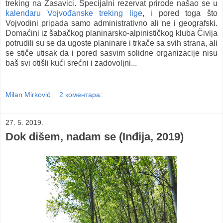
treking na Zasavici. Specijalni rezervat prirode našao se u
kalendaru Vojvođanske treking lige
, i pored toga što
Vojvodini pripada samo administrativno ali ne i geografski.
Domaćini iz šabačkog planinarsko-alpinističkog kluba Čivija
potrudili su se da ugoste planinare i trkače sa svih strana, ali
se stiče utisak da i pored sasvim solidne organizacije nisu
baš svi otišli kući srećni i zadovoljni...
Milan Mirković
2 коментара:
27. 5. 2019.
Dok dišem, nadam se (Inđija, 2019)