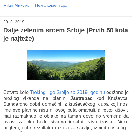
Milan Mirković
Нема коментара:
20. 5. 2019.
Dalje zelenim srcem Srbije (Prvih 50 kola
je najteže)
Četvrto kolo
Treking lige Srbije za 2019. godinu
održano je
prošlog vikenda na planini
Jastrebac
kod Kruševca.
Standardno dobri domaćini iz kruševačkog kluba koji nosi
ime ove planine nisu ni ovog puta omanuli, a retko kišoviti
maj razmaknuo je oblake na taman dovoljno vremena da
uslovi za trku budu stvarno idealni. Nisu izostali široki
pogledi, dobri rezultati i razlozi za slavlje, između ostalog i