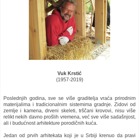
Vuk Krstić
(1957-2019)
Poslednjih godina, sve se više graditelja vraća prirodnim
materijalima i tradicionalnim sistemima gradnje. Zidovi od
zemlje i kamena, drveni skeleti, trščani krovovi, nisu više
relikt nekih davno prošlih vremena, već sve više sadašnjost,
ali i budućnost arhitekture porodičnih kuća.
Jedan od prvih arhitekata koji je u Srbiji krenuo da pravi