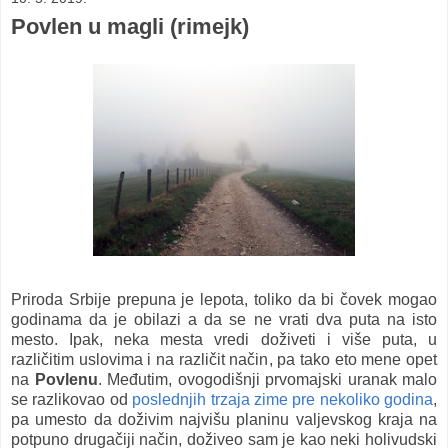
Povlen u magli (rimejk)
Priroda Srbije prepuna je lepota, toliko da bi čovek mogao
godinama da je obilazi a da se ne vrati dva puta na isto
mesto. Ipak, neka mesta vredi doživeti i više puta, u
različitim uslovima i na različit način, pa tako eto mene opet
na
Povlenu
. Međutim, ovogodišnji prvomajski uranak malo
se razlikovao od
poslednjih trzaja zime pre nekoliko godina
,
pa umesto da doživim najvišu planinu valjevskog kraja na
potpuno drugačiji način, doživeo sam je kao neki holivudski