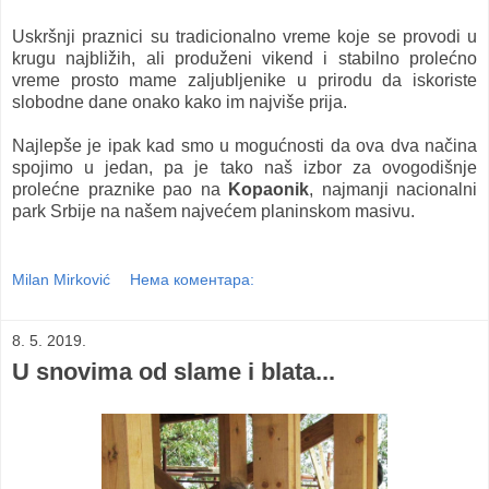
Uskršnji praznici su tradicionalno vreme koje se provodi u
krugu najbližih, ali produženi vikend i stabilno prolećno
vreme prosto mame zaljubljenike u prirodu da iskoriste
slobodne dane onako kako im najviše prija.
Najlepše je ipak kad smo u mogućnosti da ova dva načina
spojimo u jedan, pa je tako naš izbor za ovogodišnje
prolećne praznike pao na
Kopaonik
, najmanji nacionalni
park Srbije na našem najvećem planinskom masivu.
Milan Mirković
Нема коментара:
8. 5. 2019.
U snovima od slame i blata...