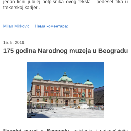
jedan lični jubilej potpisnika ovog teksta - pedeset trka u
trekerskoj karijeri.
Milan Mirković
Нема коментара:
15. 5. 2019.
175 godina Narodnog muzeja u Beogradu
Narodni muzej u Beogradu
, najstarija i najznačajnija