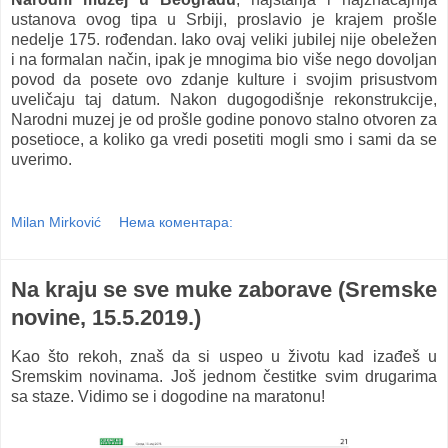
ustanova ovog tipa u Srbiji, proslavio je krajem prošle
nedelje 175. rođendan. Iako ovaj veliki jubilej nije obeležen
i na formalan način, ipak je mnogima bio više nego dovoljan
povod da posete ovo zdanje kulture i svojim prisustvom
uveličaju taj datum. Nakon dugogodišnje rekonstrukcije,
Narodni muzej je od prošle godine ponovo stalno otvoren za
posetioce, a koliko ga vredi posetiti mogli smo i sami da se
uverimo.
Milan Mirković
Нема коментара:
Na kraju se sve muke zaborave (Sremske
novine, 15.5.2019.)
Kao što rekoh, znaš da si uspeo u životu kad izađeš u
Sremskim novinama. Još jednom čestitke svim drugarima
sa staze. Vidimo se i dogodine na maratonu!