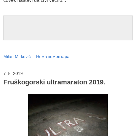
čovek nastavi da živi večno...
Milan Mirković
Нема коментара:
7. 5. 2019.
Fruškogorski ultramaraton 2019.