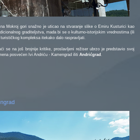
na Mokroj gori snažno je uticao na stvaranje slike o Emiru Kusturici kao
dicionalnog graditeljstva, mada bi se o kulturno-istorijskim vrednostima (ili
turističkog kompleksa itekako dalo raspravljati.
 se na još brojnije kritike, proslavljeni režiser ubrzo je predstavio svoj
amena posvećen Ivi Andriću - Kamengrad iliti
Andrićgrad
.
engrad