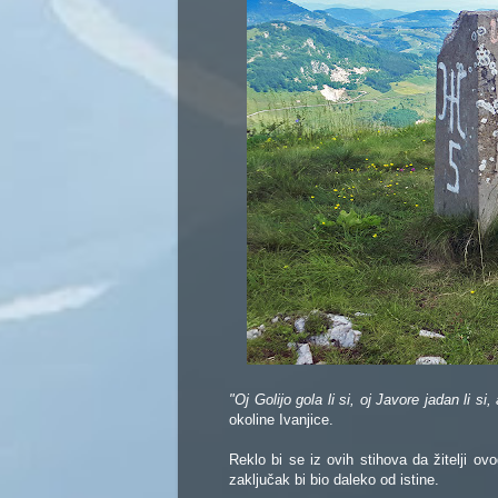
"Oj Golijo gola li si, oj Javore jadan li
okoline Ivanjice.
Reklo bi se iz ovih stihova da žitelji ovo
zaključak bi bio daleko od istine.