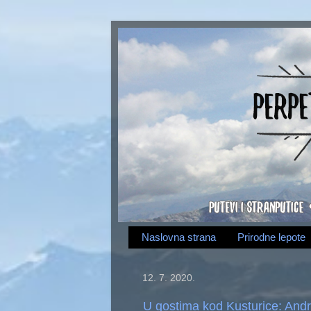
Naslovna strana
Prirodne lepote
12. 7. 2020.
U gostima kod Kusturice: Andr