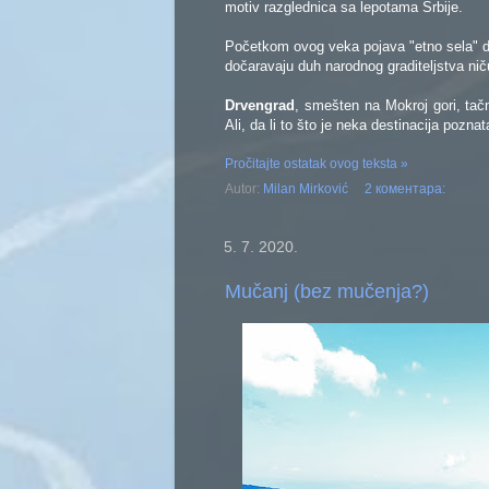
motiv razglednica sa lepotama Srbije.
Početkom ovog veka pojava "etno sela" dož
dočaravaju duh narodnog graditeljstva niču
Drvengrad
, smešten na Mokroj gori, tačn
Ali, da li to što je neka destinacija pozn
Pročitajte ostatak ovog teksta »
Autor:
Milan Mirković
2 коментара:
5. 7. 2020.
Mučanj (bez mučenja?)