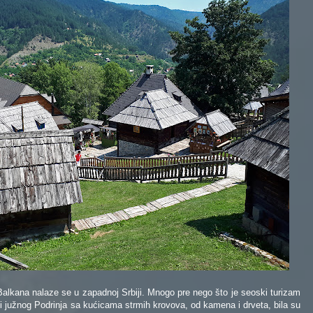
 Balkana nalaze se u zapadnoj Srbiji. Mnogo pre nego što je seoski turizam
i južnog Podrinja sa kućicama strmih krovova, od kamena i drveta, bila su