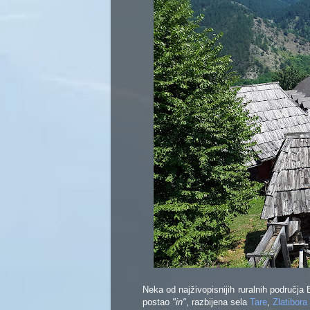
Neka od najživopisnijih ruralnih područja
postao
"in"
, razbijena sela
Tare
,
Zlatibora