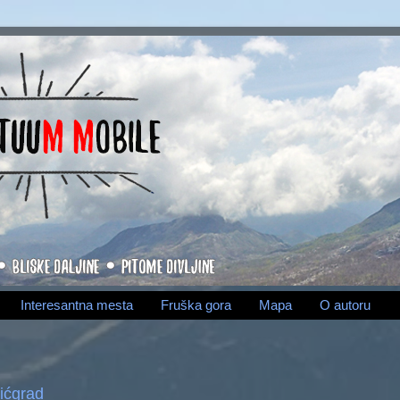
Interesantna mesta
Fruška gora
Mapa
O autoru
ićgrad