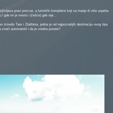
ivljava pravi procvat, a turistički kompleksi koji sa manje ili više uspeha
 i gde im je mesto i (češće) gde nije...
o između Tare i Zlatibora, jedna je od najpoznatijih destinacija ovog tipa.
ata znači automatski i da je vredna posete?