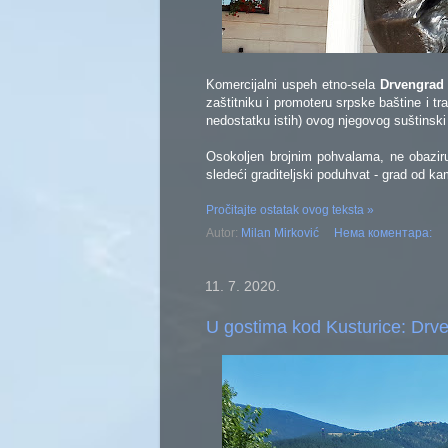
Komercijalni uspeh etno-sela
Drvengrad
zaštitniku i promoteru srpske baštine i tra
nedostatku istih) ovog njegovog suštinski 
Osokoljen brojnim pohvalama, ne obazirući
sledeći graditeljski poduhvat - grad od k
Pročitajte ostatak ovog teksta »
Autor:
Milan Mirković
Нема коментара:
11. 7. 2020.
U gostima kod Kusturice: Drv