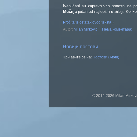
Ivanjičani su zapravo vrlo ponosni na pr
Mučnja
jedan od najlepših u Srbiji. Koliko
Pročitajte ostatak ovog teksta »
Autor:
Milan Mirković
Нема коментара:
Новији постови
Пријавите се на:
Постови (Atom)
© 2014-2026 Milan Mirkovi