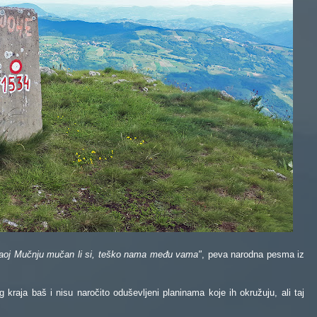
 si, aoj Mučnju mučan li si, teško nama među vama"
, peva narodna pesma iz
g kraja baš i nisu naročito oduševljeni planinama koje ih okružuju, ali taj