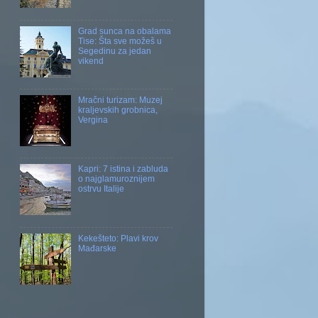
Grad sunca na obalama
Tise: Šta sve možeš u
Segedinu za jedan
vikend
Mračni turizam: Muzej
kraljevskih grobnica,
Vergina
Kapri: 7 istina i zabluda
o najglamuroznijem
ostrvu Italije
Kekešteto: Plavi krov
Mađarske