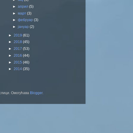
►
април
(5)
►
март
(3)
►
фебруар
(3)
►
јануар
(2)
►
2019
(61)
►
2018
(45)
►
2017
(53)
►
2016
(44)
►
2015
(46)
►
2014
(35)
а слици. Омогућава
Blogger
.