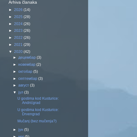
Arhiva članaka
►
2026
(14)
►
2025
(28)
►
2024
(26)
►
2023
(26)
►
2022
(26)
►
2021
(29)
▼
2020
(42)
►
децембар
(3)
►
новембар
(2)
►
октобар
(5)
►
септембар
(3)
►
август
(3)
▼
јул
(3)
U gostima kod Kusturice:
Andrićgrad
U gostima kod Kusturice:
Drvengrad
Mučanj (bez mučenja?)
►
јун
(5)
►
мај
(5)