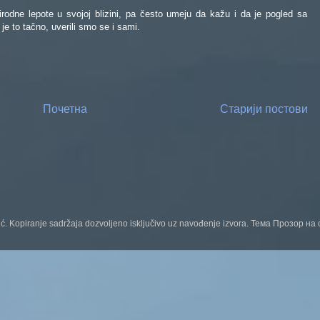
irodne lepote u svojoj blizini, pa često umeju da kažu i da je pogled sa
 je to tačno, uverili smo se i sami.
Почетна
Старији постови
ć. Kopiranje sadržaja dozvoljeno isključivo uz navođenje izvora. Тема Прозор н