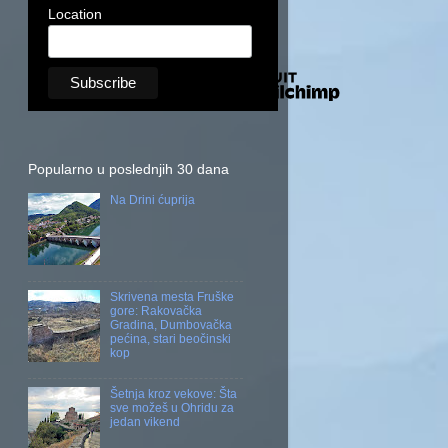
Location
Popularno u poslednjih 30 dana
Na Drini ćuprija
Skrivena mesta Fruške
gore: Rakovačka
Gradina, Dumbovačka
pećina, stari beočinski
kop
Šetnja kroz vekove: Šta
sve možeš u Ohridu za
jedan vikend