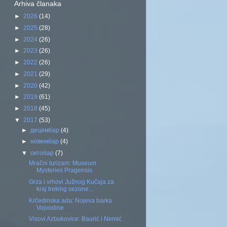
Arhiva članaka
►
2026
(14)
►
2025
(28)
►
2024
(26)
►
2023
(26)
►
2022
(26)
►
2021
(29)
►
2020
(42)
►
2019
(61)
►
2018
(45)
▼
2017
(53)
►
децембар
(4)
►
новембар
(4)
▼
октобар
(7)
Mračni turizam: Museum
Mysteries Pragensis
Grza i vrhovi Južnog Kučaja za
kraj treking sezone...
Krčedinska ada: Nojeva barka
Vojvodine
Visovi Azbukovice: Baurić i Nemić