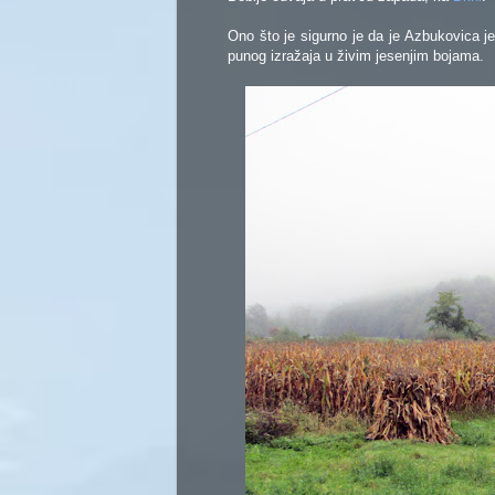
Ono što je sigurno je da je Azbukovica j
punog izražaja u živim jesenjim bojama.