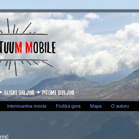
Interesantna mesta
Fruška gora
Mapa
O autoru
emić