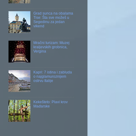
Grad sunca na obalama
Tise: Šta sve možeš u
Segedinu za jedan
vikend
Mračni turizam: Muzej
kraljevskih grobnica,
Vergina
Kapri: 7 istina i zabluda
o najglamuroznijem
ostrvu Italije
Kekešteto: Plavi krov
Mađarske