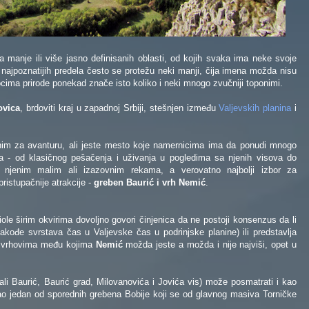
a manje ili više jasno definisanih oblasti, od kojih svaka ima neke svoje
 najpoznatijih predela često se protežu neki manji, čija imena možda nisu
ocima prirode ponekad znače isto koliko i neki mnogo zvučniji toponimi.
ovica
, brdoviti kraj u zapadnoj Srbiji, stešnjen između
Valjevskih planina
i
im za avanturu, ali jeste mesto koje namernicima ima da ponudi mnogo
ja - od klasičnog pešačenja i uživanja u pogledima sa njenih visova do
a njenim malim ali izazovnim rekama, a verovatno najbolji izbor za
ristupačnije atrakcije -
greben Baurić i vrh Nemić
.
ole širim okvirima dovoljno govori činjenica da ne postoji konsenzus da li
akođe svrstava čas u Valjevske čas u podrinjske planine) ili predstavlja
m vrhovima među kojima
Nemić
možda jeste a možda i nije najviši, opet u
i Baurić, Baurić grad, Milovanovića i Jovića vis) može posmatrati i kao
kao jedan od sporednih grebena Bobije koji se od glavnog masiva Torničke