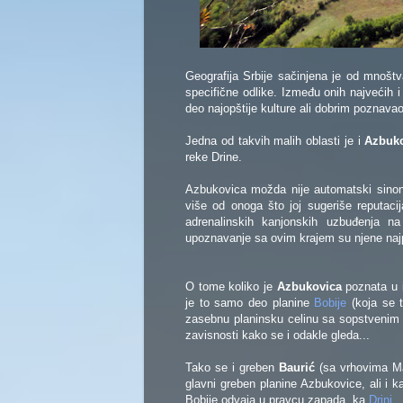
Geografija Srbije sačinjena je od mnoštv
specifične odlike. Između onih najvećih i
deo najopštije kulture ali dobrim poznava
Jedna od takvih malih oblasti je i
Azbuk
reke Drine.
Azbukovica možda nije automatski sinon
više od onoga što joj sugeriše reputaci
adrenalinskih kanjonskih uzbuđenja n
upoznavanje sa ovim krajem su njene najp
O tome koliko je
Azbukovica
poznata u i
je to samo deo planine
Bobije
(koja se t
zasebnu planinsku celinu sa sopstveni
zavisnosti kako se i odakle gleda...
Tako se i greben
Baurić
(sa vrhovima Mal
glavni greben planine Azbukovice, ali i 
Bobije odvaja u pravcu zapada, ka
Drini
.