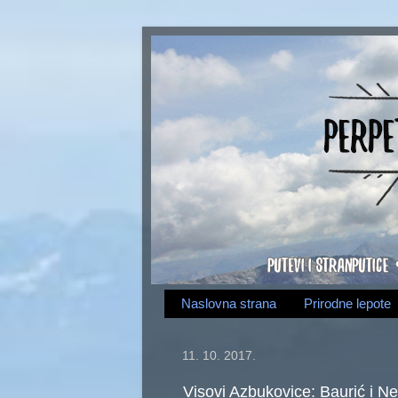
Naslovna strana
Prirodne lepote
11. 10. 2017.
Visovi Azbukovice: Baurić i N