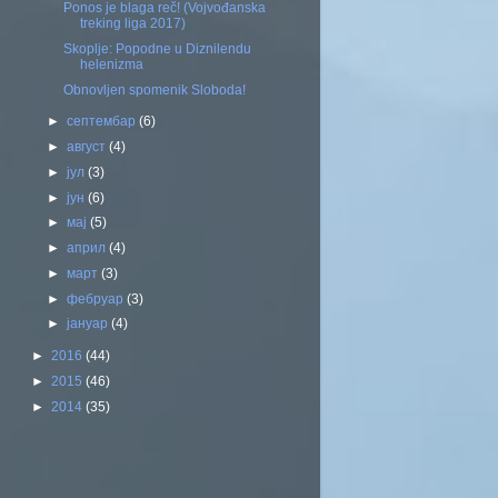
Ponos je blaga reč! (Vojvođanska
treking liga 2017)
Skoplje: Popodne u Diznilendu
helenizma
Obnovljen spomenik Sloboda!
►
септембар
(6)
►
август
(4)
►
јул
(3)
►
јун
(6)
►
мај
(5)
►
април
(4)
►
март
(3)
►
фебруар
(3)
►
јануар
(4)
►
2016
(44)
►
2015
(46)
►
2014
(35)