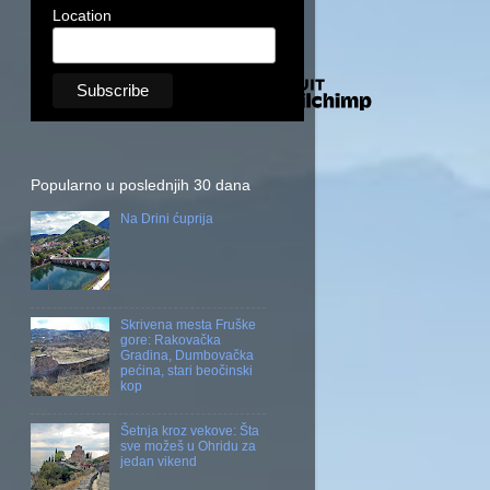
Location
Popularno u poslednjih 30 dana
Na Drini ćuprija
Skrivena mesta Fruške
gore: Rakovačka
Gradina, Dumbovačka
pećina, stari beočinski
kop
Šetnja kroz vekove: Šta
sve možeš u Ohridu za
jedan vikend