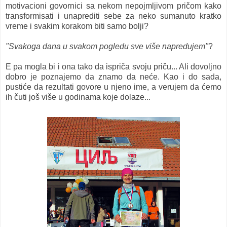
motivacioni govornici sa nekom nepojmljivom pričom kako
transformisati i unaprediti sebe za neko sumanuto kratko
vreme i svakim korakom biti samo bolji?
"Svakoga dana u svakom pogledu sve više napredujem"
?
E pa mogla bi i ona tako da ispriča svoju priču... Ali dovoljno
dobro je poznajemo da znamo da neće. Kao i do sada,
pustiće da rezultati govore u njeno ime, a verujem da ćemo
ih čuti još više u godinama koje dolaze...