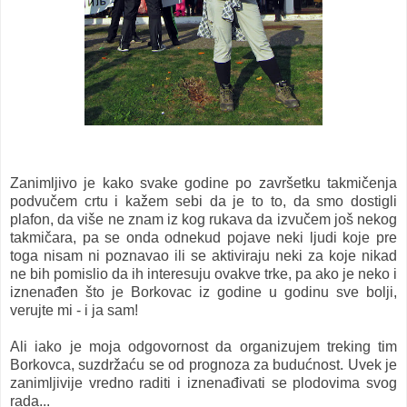
Zanimljivo je kako svake godine po završetku takmičenja
podvučem crtu i kažem sebi da je to to, da smo dostigli
plafon, da više ne znam iz kog rukava da izvučem još nekog
takmičara, pa se onda odnekud pojave neki ljudi koje pre
toga nisam ni poznavao ili se aktiviraju neki za koje nikad
ne bih pomislio da ih interesuju ovakve trke, pa ako je neko i
iznenađen što je Borkovac iz godine u godinu sve bolji,
verujte mi - i ja sam!
Ali iako je moja odgovornost da organizujem treking tim
Borkovca, suzdržaću se od prognoza za budućnost. Uvek je
zanimljivije vredno raditi i iznenađivati se plodovima svog
rada...