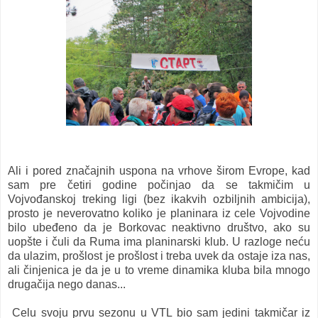
Ali i pored značajnih uspona na vrhove širom Evrope, kad
sam pre četiri godine počinjao da se takmičim u
Vojvođanskoj treking ligi (bez ikakvih ozbiljnih ambicija),
prosto je neverovatno koliko je planinara iz cele Vojvodine
bilo ubeđeno da je Borkovac neaktivno društvo, ako su
uopšte i čuli da Ruma ima planinarski klub. U razloge neću
da ulazim, prošlost je prošlost i treba uvek da ostaje iza nas,
ali činjenica je da je u to vreme dinamika kluba bila mnogo
drugačija nego danas...
Celu svoju prvu sezonu u VTL bio sam jedini takmičar iz