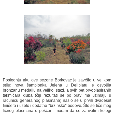
Poslednju trku ove sezone Borkovac je završio u velikom
stilu: nova šampionka Jelena u Deliblatu je osvojila
bronzanu medalju na velikoj stazi, a svih pet prvoplasiranih
takmičara kluba (čiji rezultati se po pravilima uzimaju u
računicu generalnog plasmana) našlo se u prvih dvadeset
finišera i uzelo i dodatne "brzinske" bodove. Što se tiče mog
ličnog plasmana u peščari, moram da se zahvalim kolegi