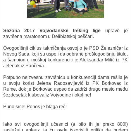
Sezona 2017 Vojvođanske treking lige
upravo je
završena maratonom u Deliblatskoj peščari.
Ovogodišnji ciklus takmičenja osvojio je PSD Železničar iz
Novog Sada, koji su uspeli da odbrane prošlogodišnju titulu,
a šampion u muškoj konkurenciji je Aleksandar Mitić
iz PK
Jelenak iz Pančeva.
Potpuno neizvesnu završnicu u konkurenciji dama rešila je
u svoju korist Jelena Radosavljević iz PK Borkovac iz
Rume, dok je Borkovac uspeo da zadrži drugo mesto među
šezdesetak klubova iz Vojvodine i okoline!
Puno srce! Ponos je blaga reč!
Iako svi ovogodišnji učesnici (a bilo ih je preko 800!)
zaslužuju aplauz, ja ću ovde iskoristiti priliku da budem