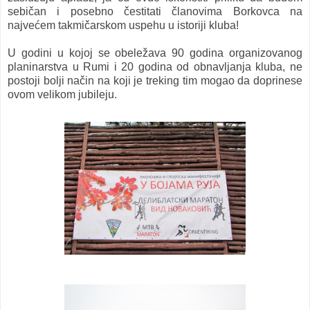
sebičan i posebno čestitati članovima Borkovca na
najvećem takmičarskom uspehu u istoriji kluba!
U godini u kojoj se obeležava 90 godina organizovanog
planinarstva u Rumi i 20 godina od obnavljanja kluba, ne
postoji bolji način na koji je treking tim mogao da doprinese
ovom velikom jubileju.