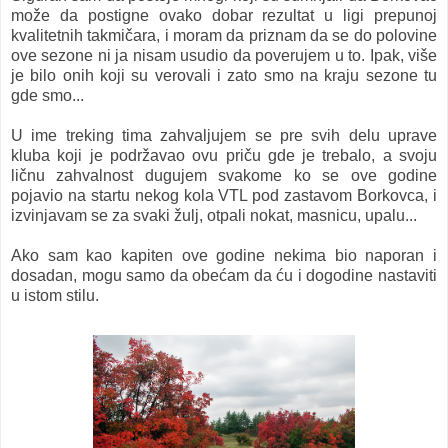
može da postigne ovako dobar rezultat u ligi prepunoj
kvalitetnih takmičara, i moram da priznam da se do polovine
ove sezone ni ja nisam usudio da poverujem u to. Ipak, više
je bilo onih koji su verovali i zato smo na kraju sezone tu
gde smo...
U ime treking tima zahvaljujem se pre svih delu uprave
kluba koji je podržavao ovu priču gde je trebalo, a svoju
ličnu zahvalnost dugujem svakome ko se ove godine
pojavio na startu nekog kola VTL pod zastavom Borkovca, i
izvinjavam se za svaki žulj, otpali nokat, masnicu, upalu...
Ako sam kao kapiten ove godine nekima bio naporan i
dosadan, mogu samo da obećam da ću i dogodine nastaviti
u istom stilu.