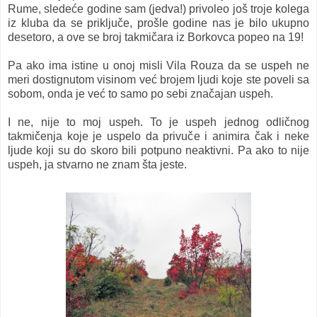
Rume, sledeće godine sam (jedva!) privoleo još troje kolega
iz kluba da se priključe, prošle godine nas je bilo ukupno
desetoro, a ove se broj takmičara iz Borkovca popeo na 19!
Pa ako ima istine u onoj misli Vila Rouza da se uspeh ne
meri dostignutom visinom već brojem ljudi koje ste poveli sa
sobom, onda je već to samo po sebi značajan uspeh.
I ne, nije to moj uspeh. To je uspeh jednog odličnog
takmičenja koje je uspelo da privuče i animira čak i neke
ljude koji su do skoro bili potpuno neaktivni. Pa ako to nije
uspeh, ja stvarno ne znam šta jeste.