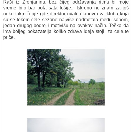
Raši iz Zrenjanina, bez čijeg održavanja ritma bi moje
vreme bilo bar pola sata lošije... Iskreno ne znam za još
neko takmičenje gde direktni rivali, članovi dva kluba koja
su se tokom cele sezone najviše nadmetala među sobom,
jedan drugog bodre i motivišu na ovakav način. Teško da
ima boljeg pokazatelja koliko zdrava ideja stoji iza cele te
priče.