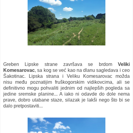
Greben Lipske strane završava se brdom
Veliki
Komesarovac
, sa kog se već kao na dlanu sagledava i ceo
Šakotinac. Lipska strana i Veliku Komesarovac možda
nisu
među poznatijim fruškogorskim vidikovcima, ali se
definitivno mogu pohvaliti jednim od najlepših pogleda sa
jedine sremske planine... A iako ni odavde do dole nema
prave, dobro utabane staze, silazak je lakši nego što bi se
dalo pretpostaviti...