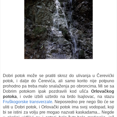
Dobri potok može se pratiti skroz do ulivanja u Čerevićki
potok, i dalje do Čerevića, ali samo korito nije potpuno
prohodno pa treba malo snalaženja po obroncima. Mi se sa
Dobrim potokom ipak pozdravili kod ušća
Orlovačkog
potoka
, i ovde izbili uzbrdo na brdo Isajlovac, na stazu
Fruškogorske transverzale
. Neposredno pre nego što će se
uliti u Dobri potok, i Orlovački potok ima svoj vodopad, koji
bi se istini za volju pre mogao nazvati kaskadama... Negde