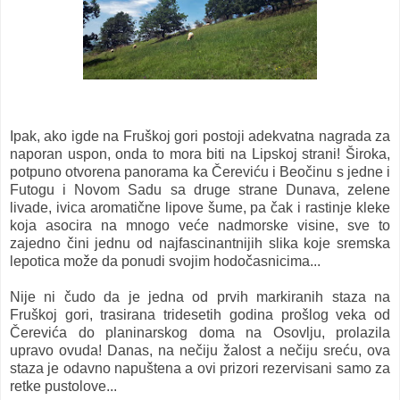
Ipak, ako igde na Fruškoj gori postoji adekvatna nagrada za
naporan uspon, onda to mora biti na Lipskoj strani! Široka,
potpuno otvorena panorama ka Čereviću i Beočinu s jedne i
Futogu i Novom Sadu sa druge strane Dunava, zelene
livade, ivica aromatične lipove šume, pa čak i rastinje kleke
koja asocira na mnogo veće nadmorske visine, sve to
zajedno čini jednu od najfascinantnijih slika koje sremska
lepotica može da ponudi svojim hodočasnicima...
Nije ni čudo da je jedna od prvih markiranih staza na
Fruškoj gori, trasirana tridesetih godina prošlog veka od
Čerevića do planinarskog doma na Osovlju, prolazila
upravo ovuda! Danas, na nečiju žalost a nečiju sreću, ova
staza je odavno napuštena a ovi prizori rezervisani samo za
retke pustolove...