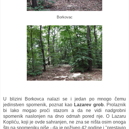
Borkovac
U blizini Borkovca nalazi se i jedan po mnogo čemu
jedinstven spomenik, poznat kao
Lazarev grob
. Prolaznik
bi lako mogao proći stazom a da ne vidi nadgrobni
spomenik naslonjen na drvo odmah pored nje. O Lazaru
Kopliću, koji je ovde sahranjen, ne zna se ništa osim onoga
što na spomeniku piše - da je poživeo 42 godine i "prestavio