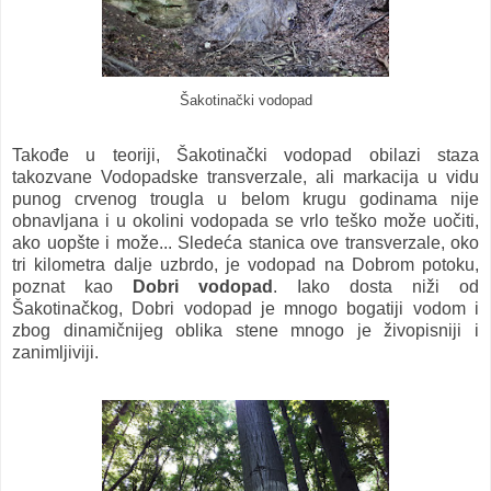
Šakotinački vodopad
Takođe u teoriji, Šakotinački vodopad obilazi staza
takozvane Vodopadske transverzale, ali markacija u vidu
punog crvenog trougla u belom krugu godinama nije
obnavljana i u okolini vodopada se vrlo teško može uočiti,
ako uopšte i može... Sledeća stanica ove transverzale, oko
tri kilometra dalje uzbrdo, je vodopad na Dobrom potoku,
poznat kao
Dobri vodopad
. Iako dosta niži od
Šakotinačkog, Dobri vodopad je mnogo bogatiji vodom i
zbog dinamičnijeg oblika stene mnogo je živopisniji i
zanimljiviji.