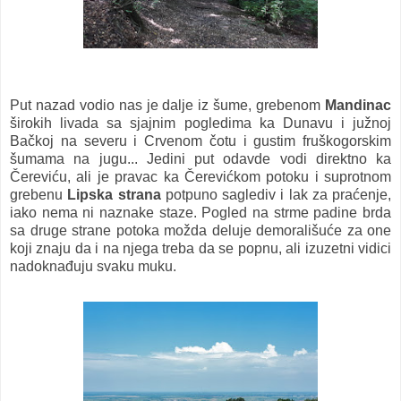
Put nazad vodio nas je dalje iz šume, grebenom
Mandinac
širokih livada sa sjajnim pogledima ka Dunavu i južnoj
Bačkoj na severu i Crvenom čotu i gustim fruškogorskim
šumama na jugu... Jedini put odavde vodi direktno ka
Čereviću, ali je pravac ka Čerevićkom potoku i suprotnom
grebenu
Lipska strana
potpuno saglediv i lak za praćenje,
iako nema ni naznake staze. Pogled na strme padine brda
sa druge strane potoka možda deluje demorališuće za one
koji znaju da i na njega treba da se popnu, ali izuzetni vidici
nadoknađuju svaku muku.