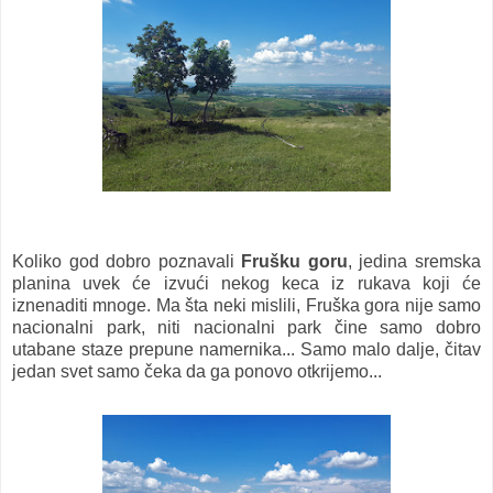
Koliko god dobro poznavali
Frušku goru
, jedina sremska
planina uvek će izvući nekog keca iz rukava koji će
iznenaditi mnoge. Ma šta neki mislili, Fruška gora nije samo
nacionalni park, niti nacionalni park čine samo dobro
utabane staze prepune namernika... Samo malo dalje, čitav
jedan svet samo čeka da ga ponovo otkrijemo...