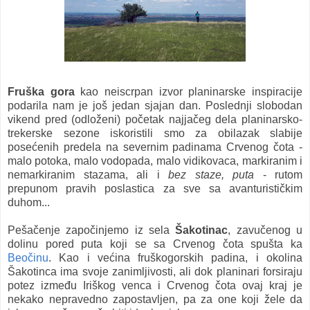
Fruška gora
kao neiscrpan izvor planinarske inspiracije
podarila nam je još jedan sjajan dan. Poslednji slobodan
vikend pred (odloženi) početak najjačeg dela planinarsko-
trekerske sezone iskoristili smo za obilazak slabije
posećenih predela na severnim padinama Crvenog čota -
malo potoka, malo vodopada, malo vidikovaca, markiranim i
nemarkiranim stazama, ali i
bez staze, puta
- rutom
prepunom pravih poslastica za sve sa avanturističkim
duhom...
Pešačenje započinjemo iz sela
Šakotinac
, zavučenog u
dolinu pored puta koji se sa Crvenog čota spušta ka
Beočinu
. Kao i većina fruškogorskih padina, i okolina
Šakotinca ima svoje zanimljivosti, ali dok planinari forsiraju
potez između Iriškog venca i Crvenog čota ovaj kraj je
nekako nepravedno zapostavljen, pa za one koji žele da