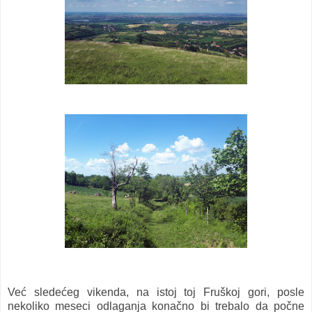
Već sledećeg vikenda, na istoj toj Fruškoj gori, posle
nekoliko meseci odlaganja konačno bi trebalo da počne