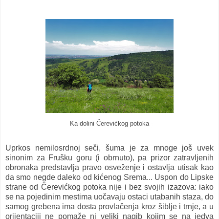
Ka dolini Čerevićkog potoka
Uprkos nemilosrdnoj seči, šuma je za mnoge još uvek
sinonim za Frušku goru (i obrnuto), pa prizor zatravljenih
obronaka predstavlja pravo osveženje i ostavlja utisak kao
da smo negde daleko od kićenog Srema... Uspon do Lipske
strane od Čerevićkog potoka nije i bez svojih izazova: iako
se na pojedinim mestima uočavaju ostaci utabanih staza, do
samog grebena ima dosta provlačenja kroz šiblje i trnje, a u
orijentaciji ne pomaže ni veliki nagib kojim se na jedva