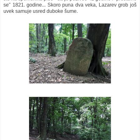
se" 1821. godine... Skoro puna dva veka, Lazarev grob još
uvek samuje usred duboke šume.