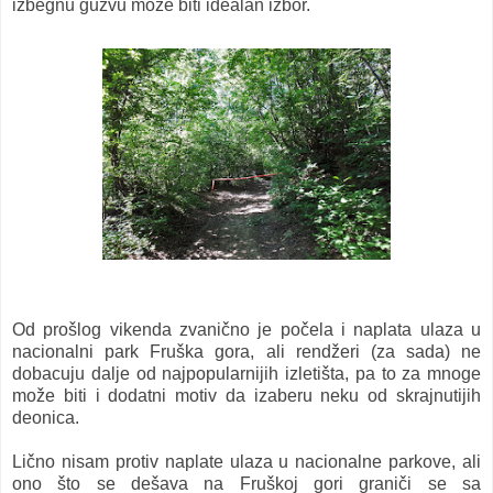
izbegnu gužvu može biti idealan izbor
.
Od prošlog vikenda zvanično je počela i naplata ulaza u
nacionalni park Fruška gora, ali rendžeri (za sada) ne
dobacuju dalje od najpopularnijih izletišta, pa to za mnoge
može biti i dodatni motiv da izaberu neku od skrajnutijih
deonica.
Lično nisam protiv naplate ulaza u nacionalne parkove, ali
ono što se dešava na Fruškoj gori graniči se sa