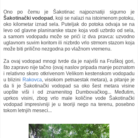
Ono po čemu je Šakotinac najpoznatiji sigurno je
Šakotinački vodopad
, koji se nalazi na istoimenom potoku,
oko kilometar iznad sela.
Puteljak do potoka odvaja se na
levo od glavne planinarske staze koja vodi uzbrdo od sela,
a samom vodopadu može se prići iz dva pravca: uzvodno
uglavnom suvim koritom ili nizbrdo vrlo strmom stazom koja
može biti prilično nezgodna po vlažnom vremenu.
Za ovaj vodopad mnogi tvrde da je najviši na Fruškoj gori,
što zapravo nije tačno (ovaj naslov pripada manje poznatom
i relativno skoro otkrivenom Velikom kestenskom vodopadu
u blizini
Rakovca
, visokom petnaestak metara), a pitanje je
da li je Šakotinački vodopad sa oko šest metara visine
uopšte viši i od znamenitog Dumbovačkog... Međutim,
uprkos visini, zbog vrlo male količine vode Šakotinački
vodopad impresivniji je u teoriji nego na terenu, posebno
tokom letnjih meseci...