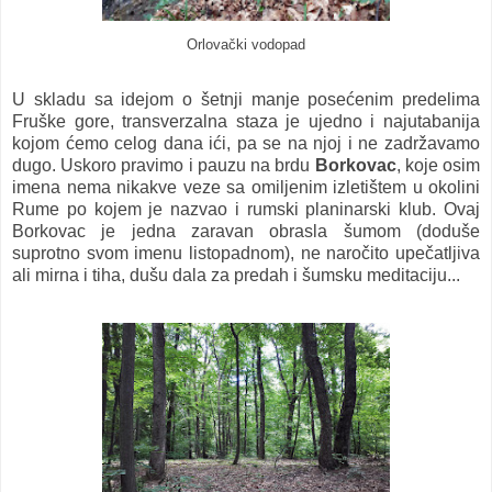
Orlovački vodopad
U skladu sa idejom o šetnji manje posećenim predelima
Fruške gore, transverzalna staza je ujedno i najutabanija
kojom ćemo celog dana ići, pa se na njoj i ne zadržavamo
dugo. Uskoro pravimo i pauzu na brdu
Borkovac
, koje osim
imena nema nikakve veze sa omiljenim izletištem u okolini
Rume po kojem je nazvao i rumski planinarski klub. Ovaj
Borkovac je jedna zaravan obrasla šumom (doduše
suprotno svom imenu listopadnom), ne naročito upečatljiva
ali mirna i tiha, dušu dala za predah i šumsku meditaciju...