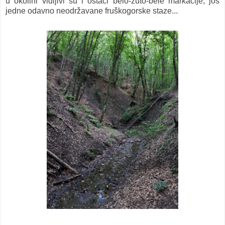
u okolini vidljivi su i ostaci belo-žuto-bele markacije, još
jedne odavno neodržavane fruškogorske staze...