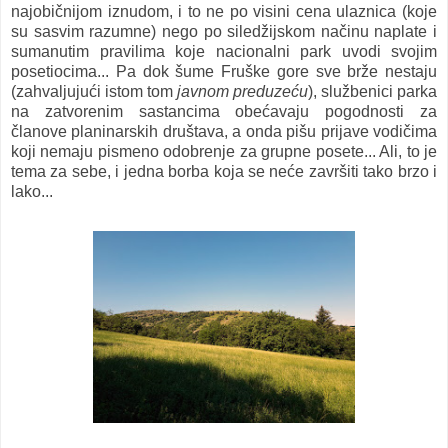
najobičnijom iznudom, i to ne po visini cena ulaznica (koje
su sasvim razumne) nego po siledžijskom načinu naplate i
sumanutim pravilima koje nacionalni park uvodi svojim
posetiocima... Pa dok šume Fruške gore sve brže nestaju
(zahvaljujući istom tom
javnom preduzeću
), službenici parka
na zatvorenim sastancima obećavaju pogodnosti za
članove planinarskih društava, a onda pišu prijave vodičima
koji nemaju pismeno odobrenje za grupne posete... Ali, to je
tema za sebe, i jedna borba koja se neće završiti tako brzo i
lako...