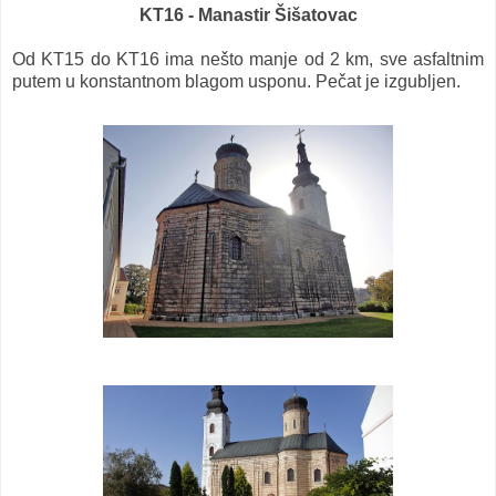
KT16 - Manastir Šišatovac
Od KT15 do KT16 ima nešto manje od 2 km, sve asfaltnim
putem u konstantnom blagom usponu. Pečat je izgubljen.