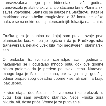
transverzalaca nego pre tridesetak i više godina,
transverzala je stalno aktivna, a o stazama brine Planinarski
savez Vojvodine. Start i cilj se nalaze na Stražilovu, staza je
markirana crveno-belim trouglovima, a 32 kontrolne tačke
nalaze se na nekim od najinteresantnijih lokacija na planini.
Fruška gora je planina na kojoj sam pravio svoje prve
planinarske korake, pa je logično i da je
Fruškogorska
transverzala
nekako uvek bila moj neostvareni planinarski
san.
O prelasku transverzale razmišljao sam godinama,
nakanjivao se i odustajao mnogo puta, dok ove godine
nisam prelomio da je pređem po svaku cenu. Naravno,
mnogo toga je išlo mimo plana, pre svega mi je godišnji
odmor propao zbog dosadno uporne kiše, ali sam na kraju
ipak uspeo.
Iz više etapa, doduše, ali biće vremena i za prelazak "u
cugu" koji sam prvobitno planirao. Neće Fruška gora
nikuda. Ali, dosta priče. Vreme je za putovanje
.