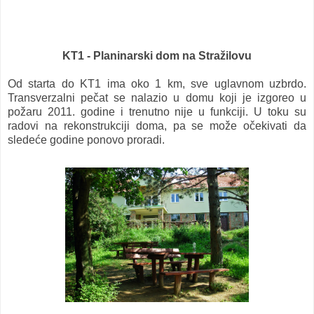
KT1 - Planinarski dom na Stražilovu
Od starta do KT1 ima oko 1 km, sve uglavnom uzbrdo.
Transverzalni pečat se nalazio u domu koji je izgoreo u
požaru 2011. godine i trenutno nije u funkciji. U toku su
radovi na rekonstrukciji doma, pa se može očekivati da
sledeće godine ponovo proradi.