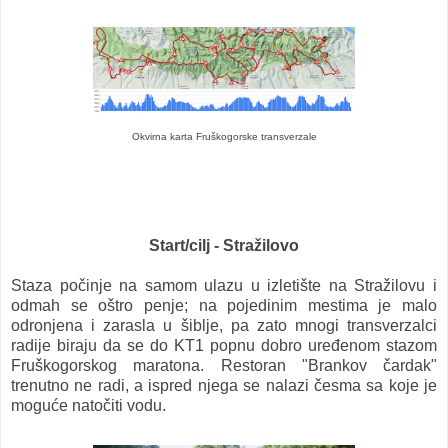
Okvirna karta Fruškogorske transverzale
Start/cilj - Stražilovo
Staza počinje na samom ulazu u izletište na Stražilovu i
odmah se oštro penje; na pojedinim mestima je malo
odronjena i zarasla u šiblje, pa zato mnogi transverzalci
radije biraju da se do KT1 popnu dobro uređenom stazom
Fruškogorskog maratona. Restoran "Brankov čardak"
trenutno ne radi, a ispred njega se nalazi česma sa koje je
moguće natočiti vodu.