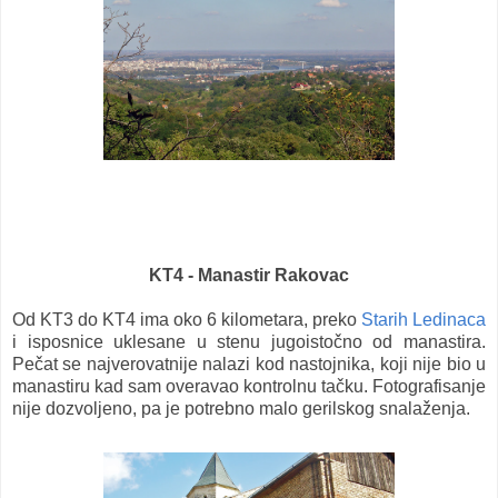
KT4 - Manastir Rakovac
Od KT3 do KT4 ima oko 6 kilometara, preko
Starih Ledinaca
i isposnice uklesane u stenu jugoistočno od manastira.
Pečat se najverovatnije nalazi kod nastojnika, koji nije bio u
manastiru kad sam overavao kontrolnu tačku. Fotografisanje
nije dozvoljeno, pa je potrebno malo gerilskog snalaženja.