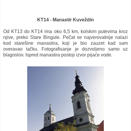
KT14 - Manastir Kuveždin
Od KT13 do KT14 ima oko 6,5 km, kolskim putevima kroz
njive, preko Stare Bingule. Pečat se najverovatnije nalazi
kod starešine manastira, koji je bio zauzet kad sam
overavao tačku. Fotografisanje je dozvoljeno samo uz
blagoslov. Ispred manastira postoji izvor pijaće vode.