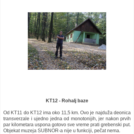
KT12 - Rohalj baze
Od KT11 do KT12 ima oko 11,5 km. Ovo je najduža deonica
transverzale i ujedno jedna od monotonijih, jer nakon prvih
par kilometara uspona gotovo sve vreme prati grebenski put.
Objekat muzeja SUBNOR-a nije u funkciji, pečat nema.