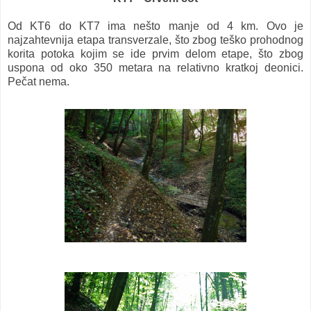
Od KT6 do KT7 ima nešto manje od 4 km. Ovo je
najzahtevnija etapa transverzale, što zbog teško prohodnog
korita potoka kojim se ide prvim delom etape, što zbog
uspona od oko 350 metara na relativno kratkoj deonici.
Pečat nema.