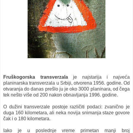
Fruškogorska transverzala
je najstarija i najveća
planinarska transverzala u Srbiji, otvorena 1956. godine.
Od
otvaranja do danas prešlo ju je oko 3000 planinara, od čega
tek nešto više od 200 nakon obnavljanja 1996. godine.
O dužini transverzale postoje različiti podaci: zvanično je
duga 160 kilometara, ali neka novija snimanja staze govore
čak i o 180 kilometara.
Iako je u poslednje vreme primetan manji broj