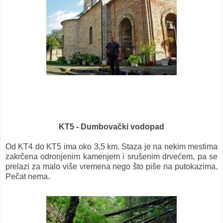
KT5 - Dumbovački vodopad
Od KT4 do KT5 ima oko 3,5 km. Staza je na nekim mestima
zakrčena odronjenim kamenjem i srušenim drvećem, pa se
prelazi za malo više vremena nego što piše na putokazima.
Pečat nema.