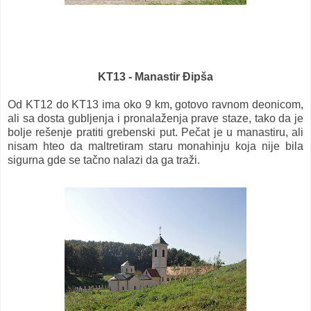
KT13 - Manastir Đipša
Od KT12 do KT13 ima oko 9 km, gotovo ravnom deonicom,
ali sa dosta gubljenja i pronalaženja prave staze, tako da je
bolje rešenje pratiti grebenski put. Pečat je u manastiru, ali
nisam hteo da maltretiram staru monahinju koja nije bila
sigurna gde se tačno nalazi da ga traži.