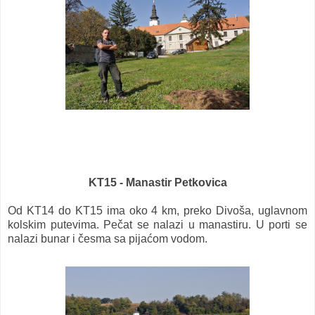
KT15 - Manastir Petkovica
Od KT14 do KT15 ima oko 4 km, preko Divoša, uglavnom
kolskim putevima. Pečat se nalazi u manastiru. U porti se
nalazi bunar i česma sa pijaćom vodom.