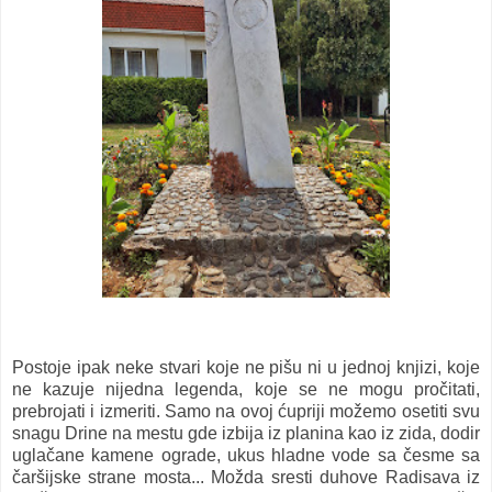
Postoje ipak neke stvari koje ne pišu ni u jednoj knjizi, koje
ne kazuje nijedna legenda, koje se ne mogu pročitati,
prebrojati i izmeriti. Samo na ovoj ćupriji možemo osetiti svu
snagu Drine na mestu gde izbija iz planina kao iz zida, dodir
uglačane kamene ograde, ukus hladne vode sa česme sa
čaršijske strane mosta... Možda sresti duhove Radisava iz