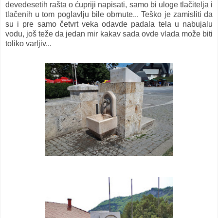
devedesetih rašta o ćupriji napisati, samo bi uloge tlačitelja i
tlačenih u tom poglavlju bile obrnute...
Teško je zamisliti da
su i pre samo četvrt veka odavde padala tela u nabujalu
vodu, još teže da jedan mir kakav sada ovde vlada može biti
toliko varljiv...