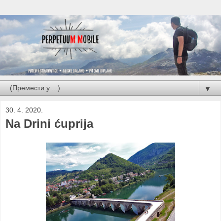
▼
30. 4. 2020.
Na Drini ćuprija