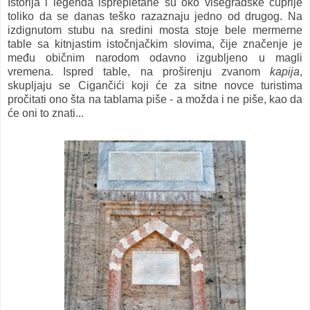
Istorija i legenda isprepletane su oko višegradske ćuprije
toliko da se danas teško razaznaju jedno od drugog.
Na
izdignutom stubu na sredini mosta stoje bele mermerne
table sa kitnjastim istočnjačkim slovima, čije značenje je
među običnim narodom odavno izgubljeno u magli
vremena. Ispred table, na proširenju zvanom
kapija
,
skupljaju se Cigančići koji će za sitne novce turistima
pročitati ono šta na tablama piše - a možda i ne piše, kao da
će oni to znati...