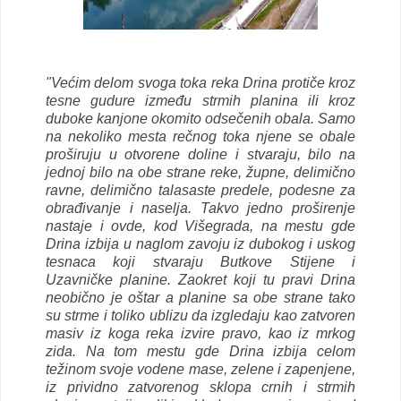
"Većim delom svoga toka reka Drina protiče kroz
tesne gudure između strmih planina ili kroz
duboke kanjone okomito odsečenih obala. Samo
na nekoliko mesta rečnog toka njene se obale
proširuju u otvorene doline i stvaraju, bilo na
jednoj bilo na obe strane reke, župne, delimično
ravne, delimično talasaste predele, podesne za
obrađivanje i naselja. Takvo jedno proširenje
nastaje i ovde, kod Višegrada, na mestu gde
Drina izbija u naglom zavoju iz dubokog i uskog
tesnaca koji stvaraju Butkove Stijene i
Uzavničke planine. Zaokret koji tu pravi Drina
neobično je oštar a planine sa obe strane tako
su strme i toliko ublizu da izgledaju kao zatvoren
masiv iz koga reka izvire pravo, kao iz mrkog
zida. Na tom mestu gde Drina izbija celom
težinom svoje vodene mase, zelene i zapenjene,
iz prividno zatvorenog sklopa crnih i strmih