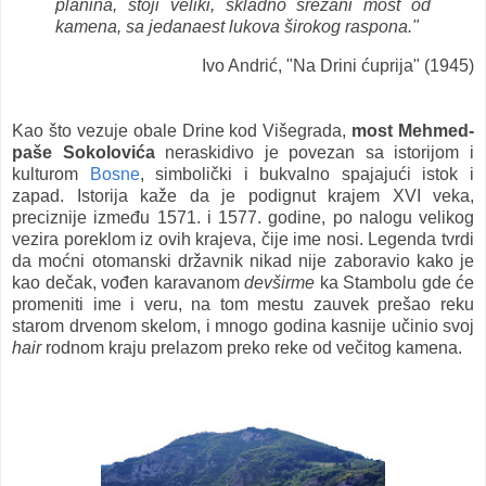
planina, stoji veliki, skladno srezani most od
kamena, sa jedanaest lukova širokog raspona."
Ivo Andrić, "Na Drini ćuprija" (1945)
Kao što vezuje obale Drine kod Višegrada,
most Mehmed-
paše Sokolovića
neraskidivo je povezan sa istorijom i
kulturom
Bosne
, simbolički i bukvalno spajajući istok i
zapad. Istorija kaže da je podignut krajem XVI veka,
preciznije između 1571. i 1577. godine, po nalogu velikog
vezira poreklom iz ovih krajeva, čije ime nosi. Legenda tvrdi
da moćni otomanski državnik nikad nije zaboravio kako je
kao dečak, vođen karavanom
devširme
ka Stambolu gde će
promeniti ime i veru, na tom mestu zauvek prešao reku
starom drvenom skelom, i mnogo godina kasnije učinio svoj
hair
rodnom kraju prelazom preko reke od večitog kamena.