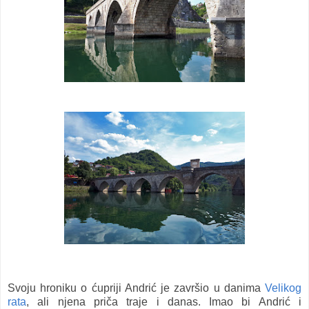
Svoju hroniku o ćupriji Andrić je završio u danima
Velikog
rata
, ali njena priča traje i danas.
Imao bi Andrić i