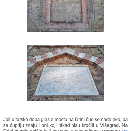
Još u tursko doba glas o mostu na Drini čuo se nadaleko, pa
za ćupriju znaju i oni koji nikad nisu kročili u Višegrad. Na