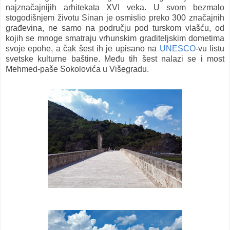
najznačajnijih arhitekata XVI veka. U svom bezmalo
stogodišnjem životu Sinan je osmislio preko 300 značajnih
građevina, ne samo na području pod turskom vlašću,
od
kojih se mnoge smatraju vrhunskim graditeljskim dometima
svoje epohe, a čak šest ih je upisano na
UNESCO
-vu listu
svetske kulturne baštine. Među tih šest nalazi se i most
Mehmed-paše Sokolovića u Višegradu.