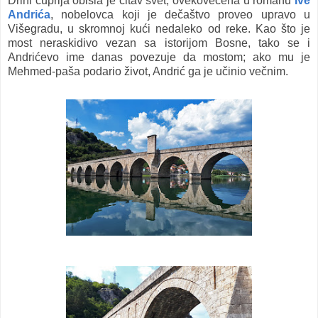
Drini ćuprija obišla je čitav svet, ovekovečena u romanu
Ive
Andrića
, nobelovca koji je dečaštvo proveo upravo u
Višegradu, u skromnoj kući nedaleko od reke. Kao što je
most neraskidivo vezan sa istorijom Bosne, tako se i
Andrićevo ime danas povezuje da mostom; ako mu je
Mehmed-paša podario život, Andrić ga je učinio večnim.