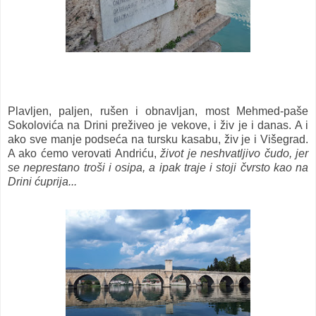
Plavljen, paljen, rušen i obnavljan, most Mehmed-paše
Sokolovića na Drini preživeo je vekove, i živ je i danas. A i
ako sve manje podseća na tursku kasabu, živ je i Višegrad.
A ako ćemo verovati Andriću,
život je neshvatljivo čudo, jer
se neprestano troši i osipa, a ipak traje i stoji čvrsto kao na
Drini ćuprija...