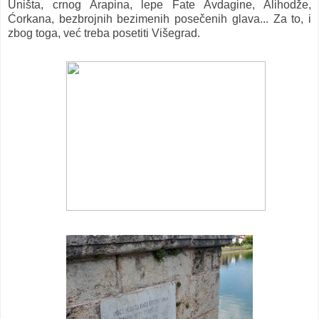
Uništa, crnog Arapina, lepe Fate Avdagine, Alihodže,
Ćorkana, bezbrojnih bezimenih posečenih glava... Za to, i
zbog toga, već treba posetiti Višegrad.