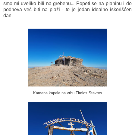
smo mi uveliko bili na grebenu... Popeti se na planinu i do
podneva već biti na plaži - to je jedan idealno iskorišćen
dan.
Kamena kapela na vrhu Timios Stavros