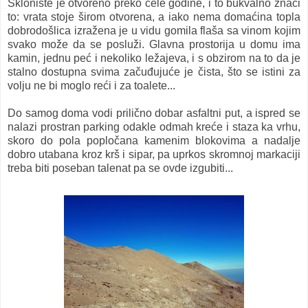
Sklonište je otvoreno preko cele godine, i to bukvalno znači
to: vrata stoje širom otvorena, a iako nema domaćina topla
dobrodošlica izražena je u vidu gomila flaša sa vinom kojim
svako može da se posluži. Glavna prostorija u domu ima
kamin, jednu peć i nekoliko ležajeva, i s obzirom na to da je
stalno dostupna svima začuđujuće je čista, što se istini za
volju ne bi moglo reći i za toalete...
Do samog doma vodi prilično dobar asfaltni put, a ispred se
nalazi prostran parking odakle odmah kreće i staza ka vrhu,
skoro do pola popločana kamenim blokovima a nadalje
dobro utabana kroz krš i sipar, pa uprkos skromnoj markaciji
treba biti poseban talenat pa se ovde izgubiti...