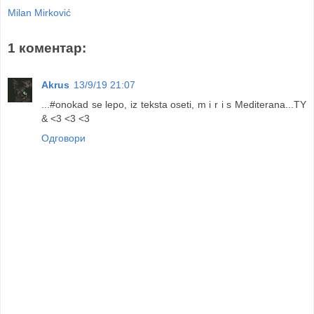
Milan Mirković
1 коментар:
Akrus
13/9/19 21:07
...#onokad se lepo, iz teksta oseti, m i r i s Mediterana...TY
& <3 <3 <3
Одговори