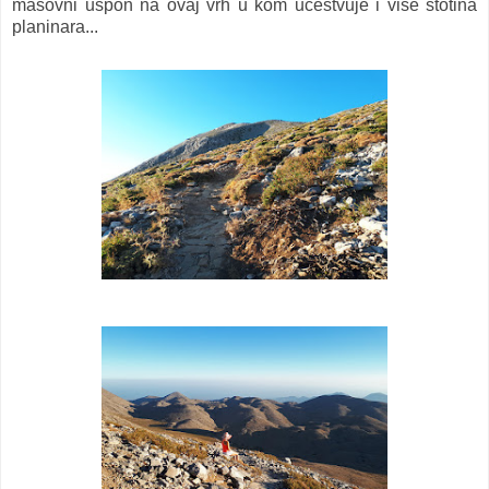
masovni uspon na ovaj vrh u kom učestvuje i više stotina
planinara...