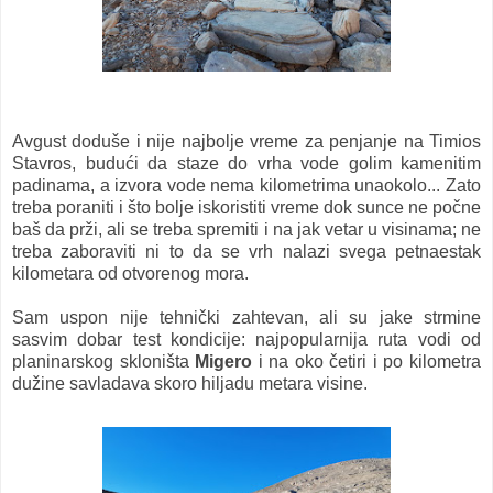
Avgust doduše i nije najbolje vreme za penjanje na Timios
Stavros, budući da staze do vrha vode golim kamenitim
padinama, a izvora vode nema kilometrima unaokolo... Zato
treba poraniti i što bolje iskoristiti vreme dok sunce ne počne
baš da prži, ali se treba spremiti i na jak vetar u visinama; ne
treba zaboraviti ni to da se vrh nalazi svega petnaestak
kilometara od otvorenog mora.
Sam uspon nije tehnički zahtevan, ali su jake strmine
sasvim dobar test kondicije: najpopularnija ruta vodi od
planinarskog skloništa
Migero
i na oko četiri i po kilometra
dužine savladava skoro hiljadu metara visine.