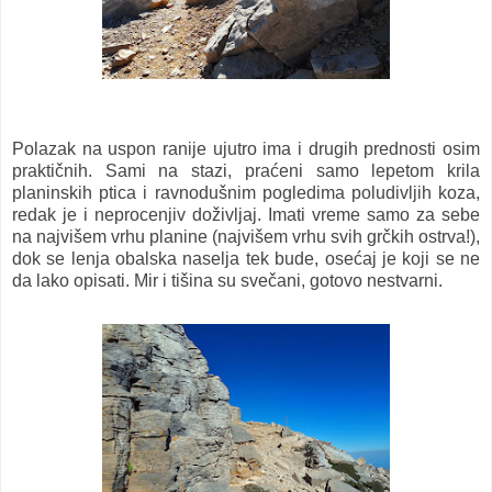
Polazak na uspon ranije ujutro ima i drugih prednosti osim
praktičnih. Sami na stazi, praćeni samo lepetom krila
planinskih ptica i ravnodušnim pogledima poludivljih koza,
redak je i neprocenjiv doživljaj. Imati vreme samo za sebe
na najvišem vrhu planine (najvišem vrhu svih grčkih ostrva!),
dok se lenja obalska naselja tek bude, osećaj je koji se ne
da lako opisati. Mir i tišina su svečani, gotovo nestvarni.