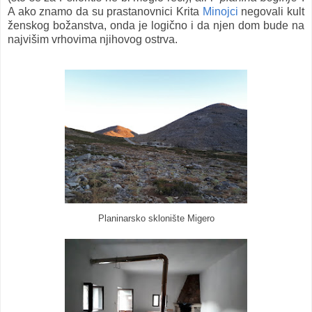
A ako znamo da su prastanovnici Krita
Minojci
negovali kult
ženskog božanstva, onda je logično i da njen dom bude na
najvišim vrhovima njihovog ostrva.
Planinarsko sklonište Migero