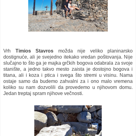
Vrh
Timios Stavros
možda nije veliko planinarsko
dostignuće, ali je svejedno itekako vredan poštovanja. Nije
slučajno to što ga je majka grčkih bogova odabrala za svoje
stanište, a jedno takvo mesto zaista je dostojno bogova i
titana, ali i koza i ptica i svega što stremi u visinu. Nama
ostaje samo da budemo zahvalni za i ono malo vremena
koliko su nam dozvolili da provedemo u njihovom domu.
Jedan treptaj spram njihove večnosti.