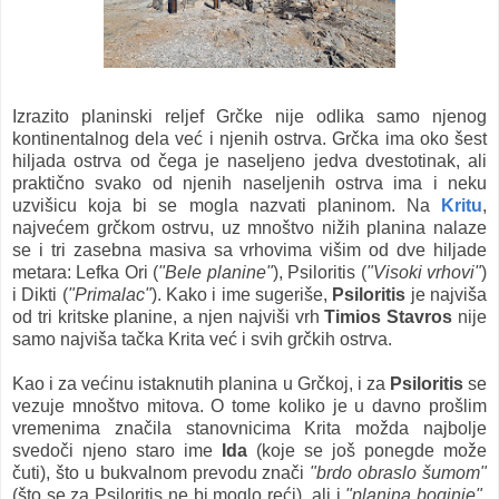
Izrazito planinski reljef Grčke nije odlika samo njenog
kontinentalnog dela već i njenih ostrva. Grčka ima oko šest
hiljada ostrva od čega je naseljeno jedva dvestotinak, ali
praktično svako od njenih naseljenih ostrva ima i neku
uzvišicu koja bi se mogla nazvati planinom. Na
Kritu
,
najvećem grčkom ostrvu, uz mnoštvo nižih planina nalaze
se i tri zasebna masiva sa vrhovima višim od dve hiljade
metara: Lefka Ori (
"Bele planine"
), Psiloritis (
"Visoki vrhovi"
)
i Dikti (
"Primalac"
). Kako i ime sugeriše,
Psiloritis
je najviša
od tri kritske planine, a njen najviši vrh
Timios Stavros
nije
samo najviša tačka Krita već i svih grčkih ostrva.
Kao i za većinu istaknutih planina u Grčkoj, i za
Psiloritis
se
vezuje mnoštvo mitova. O tome koliko je u davno prošlim
vremenima značila stanovnicima Krita možda najbolje
svedoči njeno staro ime
Ida
(koje se još ponegde može
čuti), što u bukvalnom prevodu znači
"brdo obraslo šumom"
(što se za Psiloritis ne bi moglo reći), ali i
"planina boginje"
.