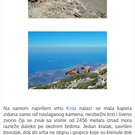
Na samom najvišem vrhu
Krita
nalazi se mala kapela
zidana samo od naslaganog kamena, neizbežni krst i liveno
zvono čiji se zvuk sa visine od 2456 metara iznad mora
razleže daleko po okolnim brdima. Jedan kratak, savršen
trenutak, dok do vrha ne stignu i grupice koje su krenule dok