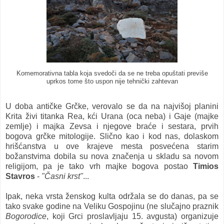
Komemorativna tabla koja svedoči da se ne treba opuštati previše
uprkos tome što uspon nije tehnički zahtevan
U doba antičke Grčke, verovalo se da na najvišoj planini
Krita živi titanka Rea, kći Urana (oca neba) i Gaje (majke
zemlje) i majka Zevsa i njegove braće i sestara, prvih
bogova grčke mitologije. Slično kao i kod nas, dolaskom
hrišćanstva u ove krajeve mesta posvećena starim
božanstvima dobila su nova značenja u skladu sa novom
religijom, pa je tako vrh majke bogova postao
Timios
Stavros
-
"Časni krst"
...
Ipak, neka vrsta ženskog kulta održala se do danas, pa se
tako svake godine na Veliku Gospojinu (ne slučajno praznik
Bogorodice
, koji Grci proslavljaju 15. avgusta) organizuje