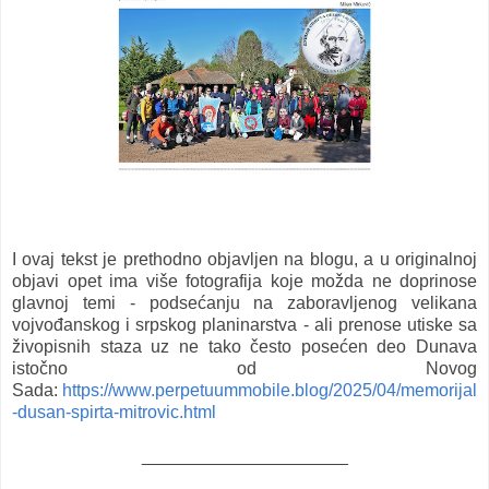
I ovaj tekst je prethodno objavljen na blogu, a u originalnoj
objavi opet ima više fotografija koje možda ne doprinose
glavnoj temi - podsećanju na zaboravljenog velikana
vojvođanskog i srpskog planinarstva - ali prenose utiske sa
živopisnih staza uz ne tako često posećen deo Dunava
istočno od Novog
Sada:
https://www.perpetuummobile.blog/2025/04/memorijal
-dusan-spirta-mitrovic.html
_____________________