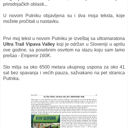
prirodnjačkih oblasti...
U novom Putniku objavljena su i dva moja teksta, koje
možete pročitati u nastavku.
Prvi moj tekst u novom Putniku je izveštaj sa ultramaratona
Ultra Trail Vipava Valley
koji je održan u Sloveniji u aprilu
ove godine, sa posebnim osvrtom na stazu koju sam tamo
prešao -
Emperor 160K
.
Sto milja sa oko 6500 metara ukupnog uspona za oko 41
sat bez spavanja i većih pauza, sažvakano na pet stranica
Putnika.