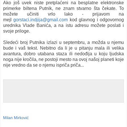
Ako još uvek niste pretplaćeni na besplatne elektronske
primerke biltena Putnik, ne znam stvarno šta čekate. To
možete učiniti vrlo lako - prijavom na
mejl
gorstaci.indjija@gmail.com
kod glavnog i odgovornog
urednika Vlade Banića, a na istu adresu možete poslati i
svoje priloge.
Sledeći broj Putnika izlazi u septembru, a možda u njemu
bude i vaš tekst. Nebitno da li je u pitanju mala ili velika
avantura, dobro utabana staza ili nedođija u koju ljudska
noga nije kročila, ne postoji mesto na ovoj našoj planeti koje
nije vredno da se o njemu ispriča priča...
Milan Mirković