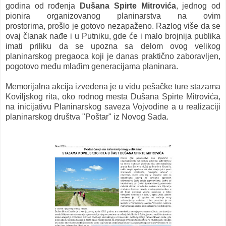
godina od rođenja
Dušana Spirte Mitrovića
, jednog od
pionira organizovanog planinarstva na ovim
prostorima, prošlo je gotovo nezapaženo. Razlog više da se
ovaj članak nađe i u Putniku, gde će i malo brojnija publika
imati priliku da se upozna sa delom ovog velikog
planinarskog pregaoca koji je danas praktično zaboravljen,
pogotovo među mlađim generacijama planinara.
Memorijalna akcija izvedena je u vidu pešačke ture stazama
Koviljskog rita, oko rodnog mesta Dušana Spirte Mitrovića,
na inicijativu Planinarskog saveza Vojvodine a u realizaciji
planinarskog društva "Poštar" iz Novog Sada.