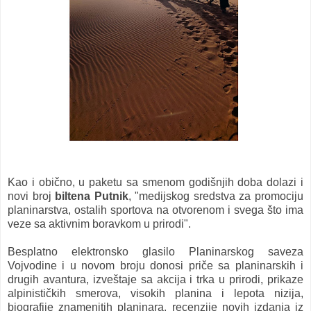
Kao i obično, u paketu sa smenom godišnjih doba dolazi i
novi broj
biltena Putnik
, "medijskog sredstva za promociju
planinarstva, ostalih sportova na otvorenom i svega što ima
veze sa aktivnim boravkom u prirodi".
Besplatno elektronsko glasilo Planinarskog saveza
Vojvodine i u novom broju donosi priče sa planinarskih i
drugih avantura, izveštaje sa akcija i trka u prirodi, prikaze
alpinističkih smerova, visokih planina i lepota nizija,
biografije znamenitih planinara, recenzije novih izdanja iz