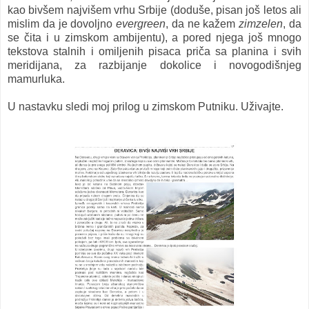
kao bivšem najvišem vrhu Srbije (doduše, pisan još letos ali
mislim da je dovoljno
evergreen
, da ne kažem
zimzelen
, da
se čita i u zimskom ambijentu), a pored njega još mnogo
tekstova stalnih i omiljenih pisaca priča sa planina i svih
meridijana, za razbijanje dokolice i novogodišnjeg
mamurluka.
U nastavku sledi moj prilog u zimskom Putniku. Uživajte.