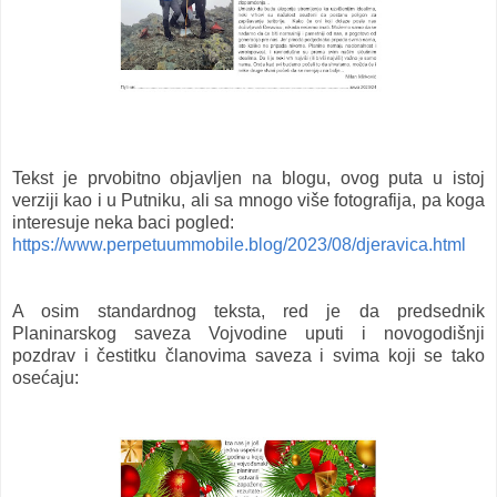
Tekst je prvobitno objavljen na blogu, ovog puta u istoj
verziji kao i u Putniku, ali sa mnogo više fotografija, pa koga
interesuje neka baci pogled:
https://www.perpetuummobile.blog/2023/08/djeravica.html
A osim standardnog teksta, red je da predsednik
Planinarskog saveza Vojvodine uputi i novogodišnji
pozdrav i čestitku članovima saveza i svima koji se tako
osećaju: