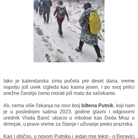
Iako je kalendarska zima počela pre deset dana, vreme
napolju još uvek izgleda kao kasna jesen, i po svoj prilici
snežne čarolije ćemo morati još malo da sačekamo.
Ali, nema više čekanja na novi broj
biltena Putnik
, koji nam
je u poslednjim satima 2023. godine glavni i odgovorni
urednik Vlada Banić ubacio u inbokse kao Deda Mraz u
dimnjak, u pravo vreme za čitanje i uživanje preko praznika.
Kao i obično, u novom Putniku i jedan moj tekst - o Đeravici