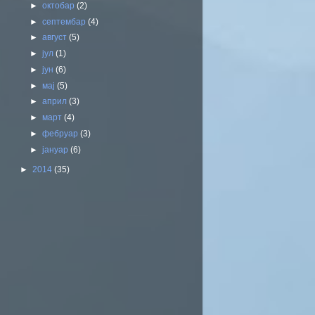
►
октобар
(2)
►
септембар
(4)
►
август
(5)
►
јул
(1)
►
јун
(6)
►
мај
(5)
►
април
(3)
►
март
(4)
►
фебруар
(3)
►
јануар
(6)
►
2014
(35)