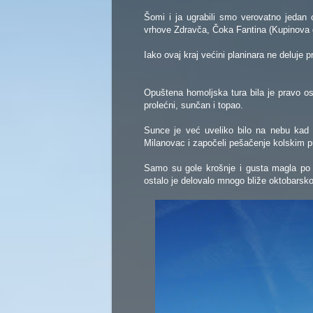
Šomi i ja ugrabili smo verovatno jedan 
vrhove Zdravča, Čoka Fantina (Kupinova 
Ia
ko ovaj kraj većini planinara ne deluje p
Opuštena homoljska tura bila je pravo osv
prolećni, sunčan i topao.
Sunce je već uveliko bilo na nebu kad 
Milanovac i započeli pešačenje kolskim 
Samo su gole krošnje i gusta magla po
ostalo je delovalo mnogo bliže oktobar