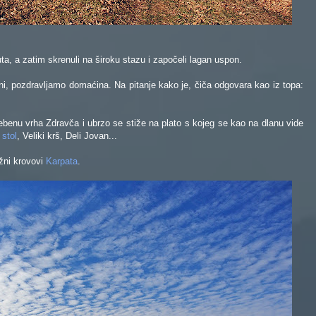
ta, a zatim skrenuli na široku stazu i započeli lagan uspon.
ni, pozdravljamo domaćina. Na pitanje kako je, čiča odgovara kao iz topa:
benu vrha Zdravča i ubrzo se stiže na plato s kojeg se kao na dlanu vide
 stol
, Veliki krš, Deli Jovan...
žni krovovi
Karpata
.