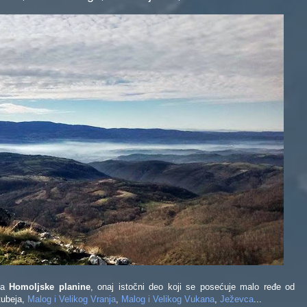
na
Homoljske planine
, onaj istočni deo koji se posećuje malo ređe od
tubeja,
Malog i Velikog Vranja
,
Malog i Velikog Vukana
,
Ježevca
...