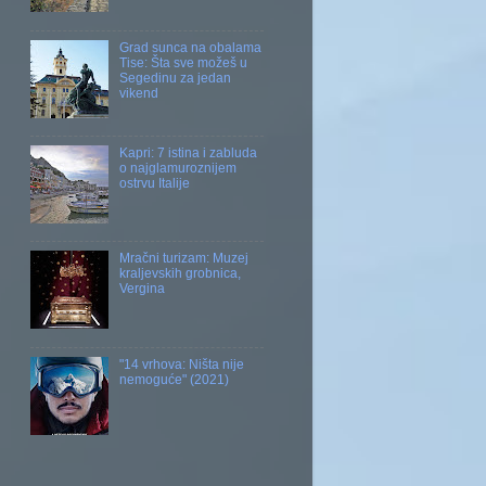
Grad sunca na obalama
Tise: Šta sve možeš u
Segedinu za jedan
vikend
Kapri: 7 istina i zabluda
o najglamuroznijem
ostrvu Italije
Mračni turizam: Muzej
kraljevskih grobnica,
Vergina
"14 vrhova: Ništa nije
nemoguće" (2021)