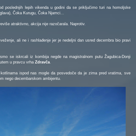
od poslednjih lepih vikenda u godini da se priključimo turi na homoljske
glava), Čoka Kurugu, Čoka Njamci...
reviše atraktivno, akcija nije razočarala. Naprotiv.
eženje, ali ne i rashlađenje jer je nedeljni dan usred decembra bio pravi
smo se iskrcali iz kombija negde na magistralnom putu Žagubica-Donji
putem u pravcu vrha
Zdravča
.
 kotlinama ispod nas mogle da posvedoče da je zima pred vratima, sve
skom nego decembarskom ambijentu.