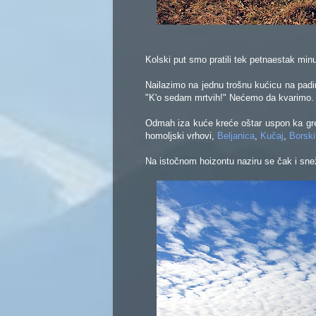
Kolski put smo pratili tek petnaestak minu
Nailazimo na jednu trošnu kućicu na padi
"K'o sedam mrtvih!"
Nećemo da kvarimo.
Odmah iza kuće kreće oštar uspon ka gre
homoljski vrhovi,
Beljanica
,
Kučaj
,
Borski
Na istočnom hoizontu naziru se čak i sne