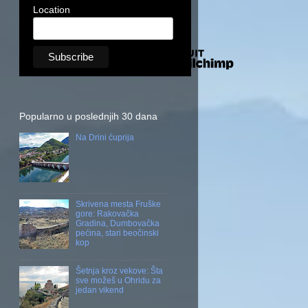
Location
Popularno u poslednjih 30 dana
Na Drini ćuprija
Skrivena mesta Fruške
gore: Rakovačka
Gradina, Dumbovačka
pećina, stari beočinski
kop
Šetnja kroz vekove: Šta
sve možeš u Ohridu za
jedan vikend