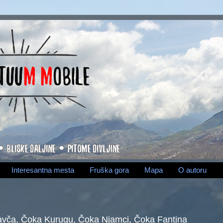
Interesantna mesta
Fruška gora
Mapa
O autoru
avča, Čoka Kurugu, Čoka Njamci, Čoka Fantina