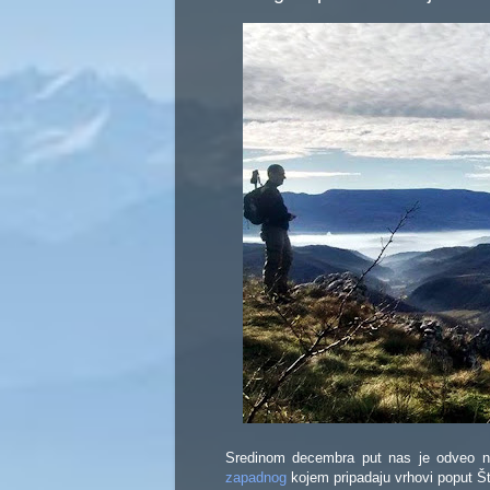
Sredinom decembra put nas je odveo 
zapadnog
kojem pripadaju vrhovi poput Š