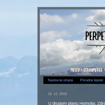
Naslovna strana
Prirodne lepote
15. 12. 2015.
U drugom planu Homolja: Zdr