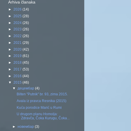
Arhiva članaka
►
2026
(14)
►
2025
(28)
►
2024
(26)
►
2023
(26)
►
2022
(26)
►
2021
(29)
►
2020
(42)
►
2019
(61)
►
2018
(45)
►
2017
(53)
►
2016
(44)
▼
2015
(46)
▼
децембар
(4)
Bilten "Putnik" br. 93, zima 2015.
Avala iz pravca Resnika (2015)
Kuća porodice Marić u Rumi
U drugom planu Homolja:
Zdravča, Čoka Kurugu, Čoka...
►
новембар
(3)