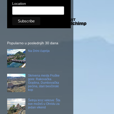
Location
Popularno u poslednjih 30 dana
Na Drini ćuprija
Skrivena mesta Fruške
gore: Rakovačka
Gradina, Dumbovačka
pećina, stari beočinski
kop
Šetnja kroz vekove: Šta
sve možeš u Ohridu za
jedan vikend