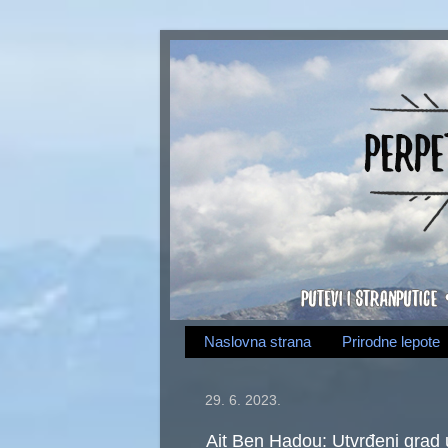
Naslovna strana
Prirodne lepote
29. 6. 2023.
Ait Ben Hadou: Utvrđeni grad 