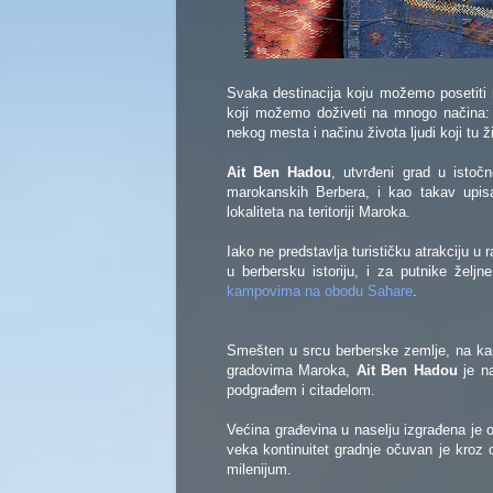
Svaka destinacija koju možemo posetiti na
koji možemo doživeti na mnogo načina: k
nekog mesta i načinu života ljudi koji tu ž
Ait Ben Hadou
, utvrđeni grad u isto
marokanskih Berbera, i kao takav upi
lokaliteta na teritoriji Maroka.
Iako ne predstavlja turističku atrakciju 
u berbersku istoriju, i za putnike želj
kampovima na obodu Sahare
.
Smešten u srcu berberske zemlje, na kar
gradovima Maroka,
Ait Ben Hadou
je na
podgrađem i citadelom.
Većina građevina u naselju izgrađena je 
veka kontinuitet gradnje očuvan je kroz or
milenijum.