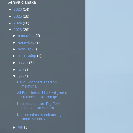
Arhiva članaka
►
2026
(14)
►
2025
(28)
►
2024
(26)
▼
2023
(26)
►
децембар
(2)
►
новембар
(2)
►
октобар
(3)
►
септембар
(1)
►
август
(2)
►
јул
(2)
▼
јун
(4)
Uzud: Vodopad u carstvu
majmuna
Ait Ben Hadou: Utvrđeni grad u
srcu berberske zemlje
Usta puna peska: Erg Čebi,
marokanska Sahara
Na ramenima marokanskog
titana: Visoki Atlas
►
мај
(1)