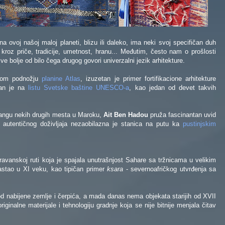
 ovoj našoj maloj planeti, blizu ili daleko, ima neki svoj specifičan duh
roz priče, tradicije, umetnost, hranu... Međutim, često nam o prošlosti
ive bolje od bilo čega drugog govori univerzalni jezik arhitekture.
čnom podnožju
planine Atlas
, izuzetan je primer fortifikacione arhitekture
san je na
listu Svetske baštine UNESCO-a
, kao jedan od devet takvih
u rangu nekih drugih mesta u Maroku,
Ait Ben Hadou
pruža fascinantan uvid
ne autentičnog doživljaja nezaobilazna je stanica na putu ka
pustinjskim
avanskoj ruti koja je spajala unutrašnjost Sahare sa tržnicama u velikim
stao u XI veku, kao tipičan primer
ksara
- severnoafričkog utvrđenja sa
od nabijene zemlje i čerpića, a mada danas nema objekata starijih od XVII
iginalne materijale i tehnologiju gradnje koja se nije bitnije menjala čitav