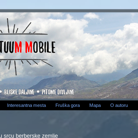
Interesantna mesta
Fruška gora
Mapa
O autoru
u srcu berberske zemlje