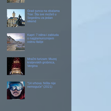
Grad sunca na obalama
Tise: Šta sve možeš u
Segedinu za jedan
vikend
Kapri: 7 istina i zabluda
o najglamuroznijem
ostrvu Italije
Mračni turizam: Muzej
kraljevskih grobnica,
Vergina
"14 vrhova: Ništa nije
nemoguće" (2021)