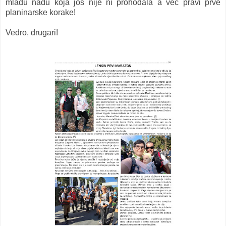
mladu nadu koja još nije ni prohodala a već pravi prve
planinarske korake!
Vedro, drugari!