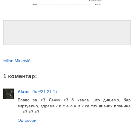
Milan Mirković
1 коментар:
Akrus
25/9/21 21:17
Браво за <3 Ленку <3 & хвала што дишемо, бар
виртуелно, здрави к и с е о н и к са тих дивних планина
... <3 <3 <3
Одговори