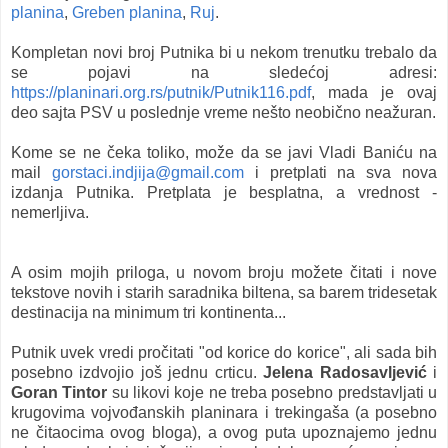
planina
,
Greben planina
,
Ruj
.
Kompletan novi broj Putnika bi u nekom trenutku trebalo da
se pojavi na sledećoj adresi:
https://planinari.org.rs/putnik/Putnik116.pdf
, mada je ovaj
deo sajta PSV u poslednje vreme nešto neobično neažuran.
Kome se ne čeka toliko, može da se javi Vladi Baniću na
mail
gorstaci.indjija@gmail.com
i pretplati na sva nova
izdanja Putnika. Pretplata je besplatna, a vrednost -
nemerljiva.
A osim mojih priloga, u novom broju možete čitati i nove
tekstove novih i starih saradnika biltena, sa barem tridesetak
destinacija na minimum tri kontinenta...
Putnik uvek vredi pročitati "od korice do korice", ali sada bih
posebno izdvojio još jednu crticu.
Jelena Radosavljević
i
Goran Tintor
su likovi koje ne treba posebno predstavljati u
krugovima vojvođanskih planinara i trekingaša (a posebno
ne čitaocima ovog bloga), a ovog puta upoznajemo jednu