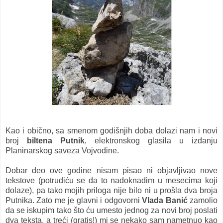
Kao i obično, sa smenom godišnjih doba dolazi nam i novi
broj
biltena Putnik
, elektronskog glasila u izdanju
Planinarskog saveza Vojvodine.
Dobar deo ove godine nisam pisao ni objavljivao nove
tekstove (potrudiću se da to nadoknadim u mesecima koji
dolaze), pa tako mojih priloga nije bilo ni u prošla dva broja
Putnika. Zato me je glavni i odgovorni
Vlada Banić
zamolio
da se iskupim tako što ću umesto jednog za novi broj poslati
dva teksta, a treći (gratis!) mi se nekako sam nametnuo kao