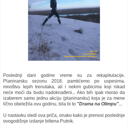
Poslednji dani godine vreme su za rekapitulacije.
Planinarsku sezonu 2018. pamtićemo po uspesima,
mnoštvu lepih trenutaka, ali i nekim gubicima koji nikad
neće moći da budu nadoknađeni... Ako bih ipak morao da
izaberem samo jednu akciju (planinarsku) koja je za mene
lično obeležila ovu godinu, bila bi to
"Drama na Olimpu"
...
U nastavku sledi ova priča, onako kako je prenosi poslednje
ovogodišnje izdanje biltena Putnik.