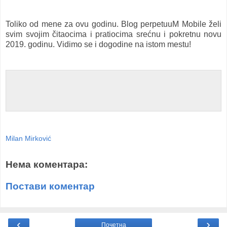
Toliko od mene za ovu godinu. Blog perpetuuM Mobile želi
svim svojim čitaocima i pratiocima srećnu i pokretnu novu
2019. godinu. Vidimo se i dogodine na istom mestu!
Milan Mirković
Нема коментара:
Постави коментар
‹
›
Почетна