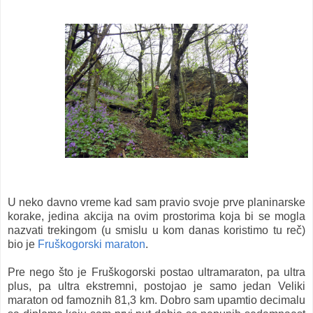
U neko davno vreme kad sam pravio svoje prve planinarske
korake, jedina akcija na ovim prostorima koja bi se mogla
nazvati trekingom (u smislu u kom danas koristimo tu reč)
bio je
Fruškogorski maraton
.
Pre nego što je Fruškogorski postao ultramaraton, pa ultra
plus, pa ultra ekstremni, postojao je samo jedan Veliki
maraton od famoznih 81,3 km. Dobro sam upamtio decimalu