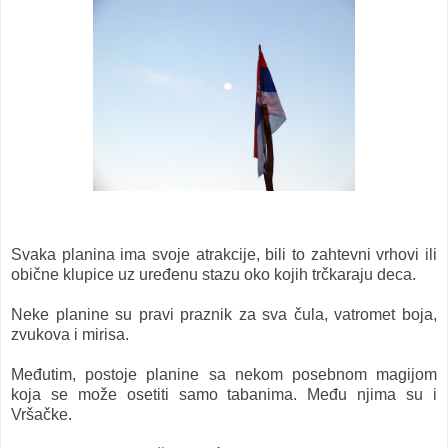
Svaka planina ima svoje atrakcije, bili to zahtevni vrhovi ili
obične klupice uz uređenu stazu oko kojih trčkaraju deca.
Neke planine su pravi praznik za sva čula, vatromet boja,
zvukova i mirisa.
Međutim, postoje planine sa nekom posebnom magijom
koja se može osetiti samo tabanima. Među njima su i
Vršačke.