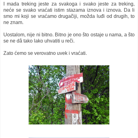
I mada treking jeste za svakoga i svako jeste za treking,
neće se svako vraćati istim stazama iznova i iznova.
Da li
smo mi koji se vraćamo drugačiji, možda luđi od drugih, to
ne znam.
Uostalom, nije ni bitno. Bitno je ono što ostaje u nama, a što
se ne dâ tako lako uhvatiti u reči.
Zato ćemo se verovatno uvek i vraćati.