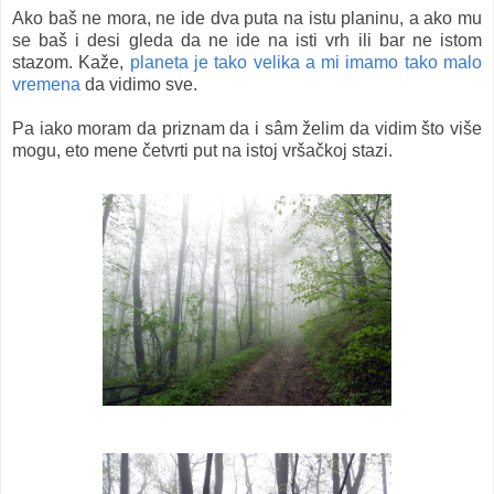
Ako baš ne mora, ne ide dva puta na istu planinu, a ako mu
se baš i desi gleda da ne ide na isti vrh ili bar ne istom
stazom. Kaže,
planeta je tako velika a mi imamo tako malo
vremena
da vidimo sve.
Pa iako moram da priznam da i sâm želim da vidim što više
mogu, eto mene četvrti put na istoj vršačkoj stazi.