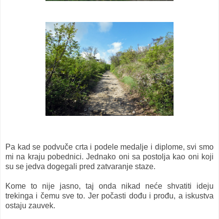
Pa kad se podvuče crta i podele medalje i diplome, svi smo
mi na kraju pobednici. Jednako oni sa postolja kao oni koji
su se jedva dogegali pred zatvaranje staze.
Kome to nije jasno, taj onda nikad neće shvatiti ideju
trekinga i čemu sve to. Jer počasti dođu i prođu, a iskustva
ostaju zauvek.