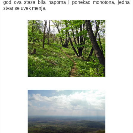
god ova staza bila naporna i ponekad monotona, jedna
stvar se uvek menja.