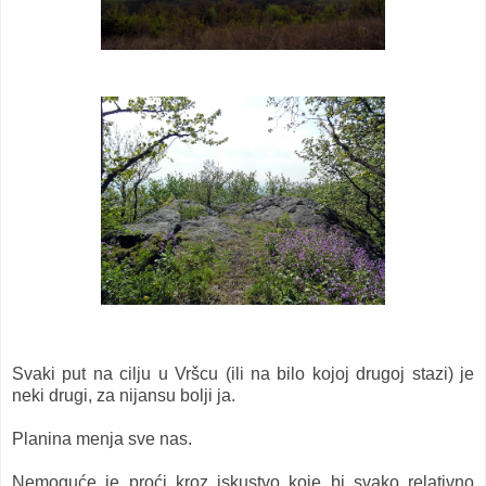
Svaki put na cilju u Vršcu (ili na bilo kojoj drugoj stazi) je
neki drugi, za nijansu bolji ja.
Planina menja sve nas.
Nemoguće je proći kroz iskustvo koje bi svako relativno