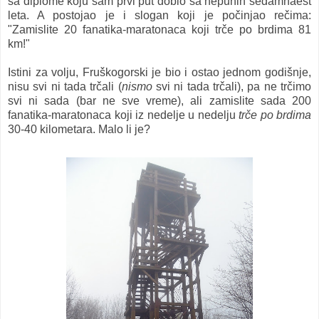
sa diplome koju sam prvi put dobio sa nepunih sedamnaest
leta. A postojao je i slogan koji je počinjao rečima:
"Zamislite 20 fanatika-maratonaca koji trče po brdima 81
km!"
Istini za volju, Fruškogorski je bio i ostao jednom godišnje,
nisu svi ni tada trčali (
nismo
svi ni tada trčali), pa ne trčimo
svi ni sada (bar ne sve vreme), ali zamislite sada 200
fanatika-maratonaca koji iz nedelje u nedelju
trče po brdima
30-40 kilometara. Malo li je?