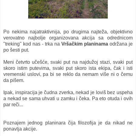
Po nekima najatraktivnija, po drugima najteža, objektivno
verovatno najbolje organizovana akcija sa odrednicom
"treking" kod nas - trka na
Vršačkim planinama
održana je
po šesti put.
Meni četvrto učešće, svaki put na najdužoj stazi, svaki put
skoro istim putevima, svaki put skoro ista ekipa, čak i isti
vremenski uslovi, pa bi se reklo da nemam više ni o čemu
da pišem.
Ipak, inspiracija je čudna zverka, nekad je loviš bez uspeha
a nekad se sama uhvati u zamku i čeka. Pa eto otuda i ovih
par reči...
Poznajem jednog planinara čija filozofija je da nikad ne
ponavlja akcije.