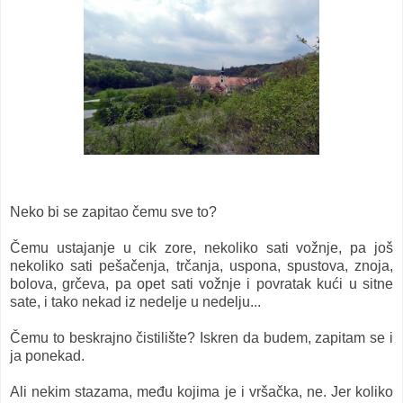
Neko bi se zapitao čemu sve to?
Čemu ustajanje u cik zore, nekoliko sati vožnje, pa još
nekoliko sati pešačenja, trčanja, uspona, spustova, znoja,
bolova, grčeva, pa opet sati vožnje i povratak kući u sitne
sate, i tako nekad iz nedelje u nedelju...
Čemu to beskrajno čistilište? Iskren da budem, zapitam se i
ja ponekad.
Ali nekim stazama, među kojima je i vršačka, ne. Jer koliko