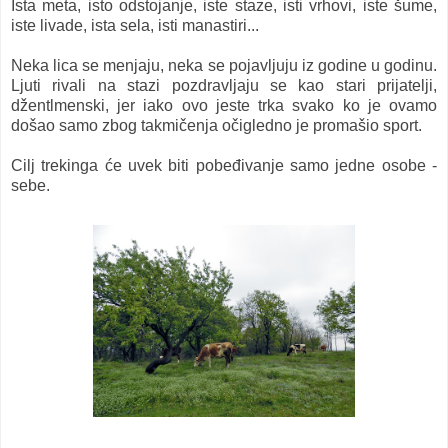
Ista meta, isto odstojanje, iste staze, isti vrhovi, iste šume,
iste livade, ista sela, isti manastiri...
Neka lica se menjaju, neka se pojavljuju iz godine u godinu.
Ljuti rivali na stazi pozdravljaju se kao stari prijatelji,
džentlmenski, jer iako ovo jeste trka svako ko je ovamo
došao samo zbog takmičenja očigledno je promašio sport.
Cilj trekinga će uvek biti pobeđivanje samo jedne osobe -
sebe.