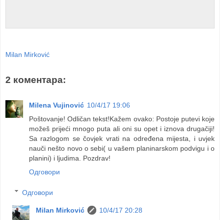
Milan Mirković
2 коментара:
Milena Vujinović
10/4/17 19:06
Poštovanje! Odličan tekst!Kažem ovako: Postoje putevi koje
možeš prijeći mnogo puta ali oni su opet i iznova drugačiji!
Sa razlogom se čovjek vrati na određena mijesta, i uvjek
nauči nešto novo o sebi( u vašem planinarskom podvigu i o
planini) i ljudima. Pozdrav!
Одговори
Одговори
Milan Mirković
10/4/17 20:28