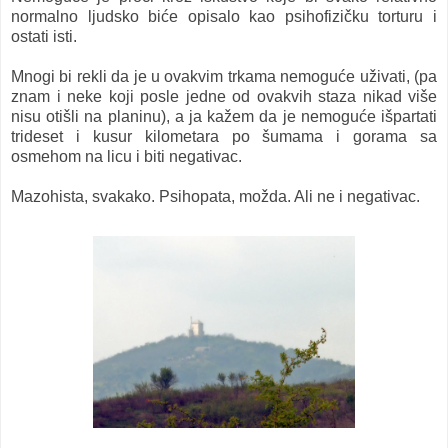
normalno ljudsko biće opisalo kao psihofizičku torturu i
ostati isti.
Mnogi bi rekli da je u ovakvim trkama nemoguće uživati, (pa
znam i neke koji posle jedne od ovakvih staza nikad više
nisu otišli na planinu), a ja kažem da je nemoguće išpartati
trideset i kusur kilometara po šumama i gorama sa
osmehom na licu i biti negativac.
Mazohista, svakako. Psihopata, možda. Ali ne i negativac.