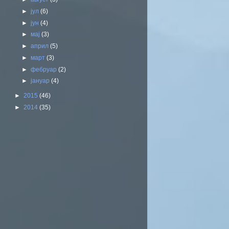
►
јул
(6)
►
јун
(4)
►
мај
(3)
►
април
(5)
►
март
(3)
►
фебруар
(2)
►
јануар
(4)
►
2015
(46)
►
2014
(35)