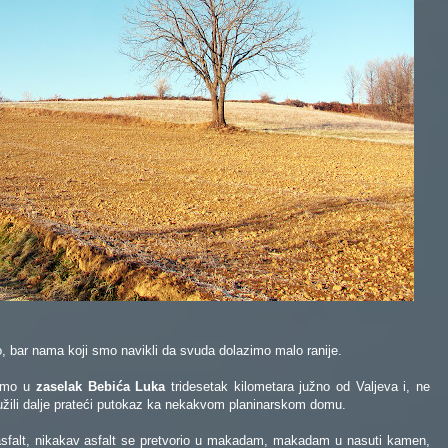
o, bar nama koji smo navikli da svuda dolazimo malo ranije.
 smo u
zaselak Bebića Luka
tridesetak kilometara južno od Valjeva i, ne
užili dalje prateći putokaz ka nekakvom planinarskom domu.
 asfalt, nikakav asfalt se pretvorio u makadam, makadam u nasuti kamen,