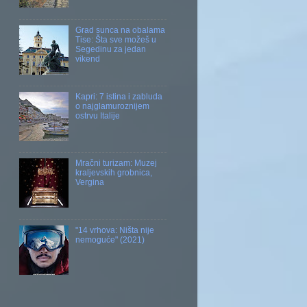
Grad sunca na obalama
Tise: Šta sve možeš u
Segedinu za jedan
vikend
Kapri: 7 istina i zabluda
o najglamuroznijem
ostrvu Italije
Mračni turizam: Muzej
kraljevskih grobnica,
Vergina
"14 vrhova: Ništa nije
nemoguće" (2021)