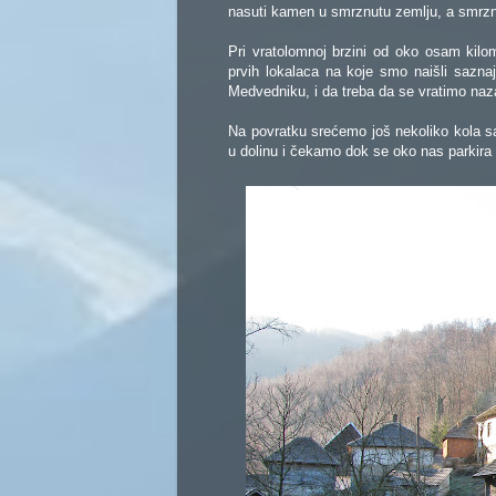
nasuti kamen u smrznutu zemlju, a smrzn
Pri vratolomnoj brzini od oko osam kil
prvih lokalaca na koje smo naišli sazn
Medvedniku, i da treba da se vratimo naz
Na povratku srećemo još nekoliko kola sa
u dolinu i čekamo dok se oko nas parkira