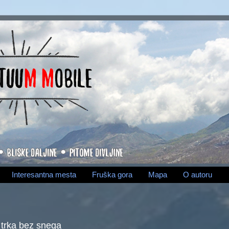
Interesantna mesta
Fruška gora
Mapa
O autoru
 trka bez snega