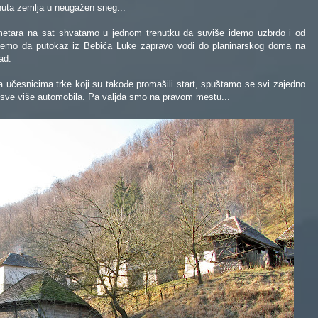
uta zemlja u neugažen sneg...
ometara na sat shvatamo u jednom trenutku da suviše idemo uzbrdo i od
ajemo da putokaz iz Bebića Luke zapravo vodi do planinarskog doma na
ad.
 učesnicima trke koji su takođe promašili start, spuštamo se svi zajedno
 sve više automobila. Pa valjda smo na pravom mestu...