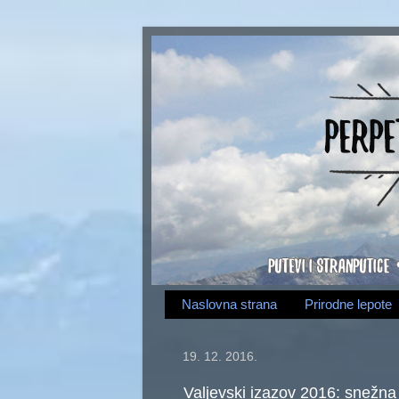
Naslovna strana
Prirodne lepote
19. 12. 2016.
Valjevski izazov 2016: snežna