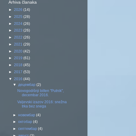
Arhiva članaka
►
2026
(14)
►
2025
(28)
►
2024
(26)
►
2023
(26)
►
2022
(26)
►
2021
(29)
►
2020
(42)
►
2019
(61)
►
2018
(45)
►
2017
(53)
▼
2016
(44)
▼
децембар
(2)
Novogodišnji bilten "Putnik",
decembar 2016.
Valjevski izazov 2016: snežna
trka bez snega
►
новембар
(4)
►
октобар
(4)
►
септембар
(4)
►
август
(3)