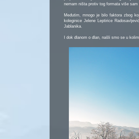
nemam ništa protiv tog formata više sam lj
Međutim, mnogo je bilo faktora zbog k
koleginice Jelene Leptirice Radosavljev
Jablanika.
I dok dlanom o dlan, našli smo se u kolim