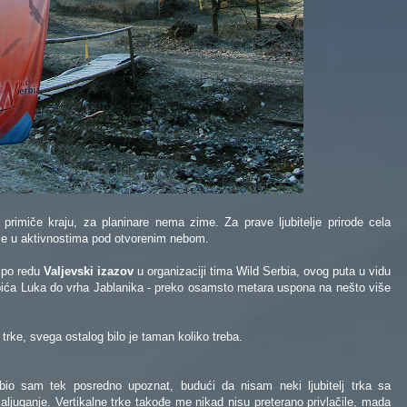
 primiče kraju, za planinare nema zime. Za prave ljubitelje prirode cela
nje u aktivnostima pod otvorenim nebom.
 po redu
Valjevski izazov
u organizaciji tima Wild Serbia, ovog puta u vidu
ebića Luka do vrha Jablanika - preko osamsto metara uspona na nešto više
rke, svega ostalog bilo je taman koliko treba.
io sam tek posredno upoznat, budući da nisam neki ljubitelj trka sa
ljuganje. Vertikalne trke takođe me nikad nisu preterano privlačile, mada