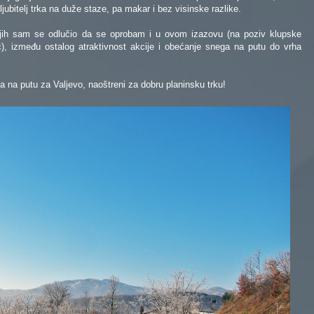
ubitelj trka na duže staze, pa makar i bez visinske razlike.
ojih sam se odlučio da se oprobam i u ovom izazovu (na poziv klupske
ić), između ostalog atraktivnost akcije i obećanje snega na putu do vrha
a na putu za Valjevo, naoštreni za dobru planinsku trku!