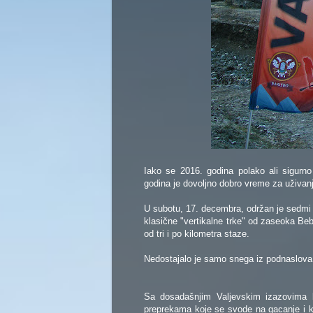
Iako se 2016. godina polako ali sigurno
godina je dovoljno dobro vreme za uživa
U subotu, 17. decembra, održan je sedmi
klasične "vertikalne trke" od zaseoka B
od tri i po kilometra staze.
Nedostajalo je samo snega iz podnaslova t
Sa dosadašnjim Valjevskim izazovima b
preprekama koje se svode na gacanje i ka