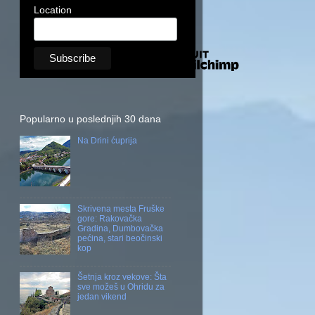
Location
Popularno u poslednjih 30 dana
Na Drini ćuprija
Skrivena mesta Fruške
gore: Rakovačka
Gradina, Dumbovačka
pećina, stari beočinski
kop
Šetnja kroz vekove: Šta
sve možeš u Ohridu za
jedan vikend