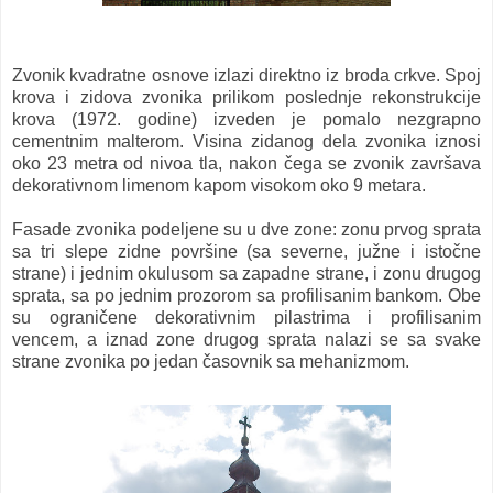
Zvonik kvadratne osnove izlazi direktno iz broda crkve. Spoj
krova i zidova zvonika prilikom poslednje rekonstrukcije
krova (1972. godine) izveden je pomalo nezgrapno
cementnim malterom. Visina zidanog dela zvonika iznosi
oko 23 metra od nivoa tla, nakon čega se zvonik završava
dekorativnom limenom kapom visokom oko 9 metara.
Fasade zvonika podeljene su u dve zone: zonu prvog sprata
sa tri slepe zidne površine (sa severne, južne i istočne
strane) i jednim okulusom sa zapadne strane, i zonu drugog
sprata, sa po jednim prozorom sa profilisanim bankom. Obe
su ograničene dekorativnim pilastrima i profilisanim
vencem, a iznad zone drugog sprata nalazi se sa svake
strane zvonika po jedan časovnik sa mehanizmom.