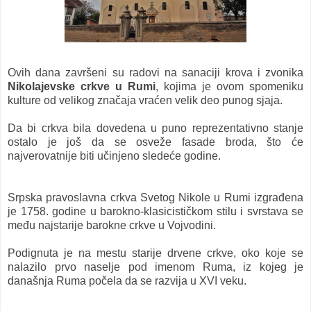
Ovih dana završeni su radovi na sanaciji krova i zvonika
Nikolajevske crkve u Rumi
, kojima je ovom spomeniku
kulture od velikog značaja vraćen velik deo punog sjaja.
Da bi crkva bila dovedena u puno reprezentativno stanje
ostalo je još da se osveže fasade broda, što će
najverovatnije biti učinjeno sledeće godine.
Srpska pravoslavna crkva Svetog Nikole u Rumi
izgrađena
je 1758. godine u barokno-klasicističkom stilu i svrstava se
među najstarije barokne crkve u Vojvodini.
Podignuta je na mestu starije drvene crkve, oko koje se
nalazilo prvo naselje pod imenom Ruma, iz kojeg je
današnja Ruma počela da se razvija u XVI veku.