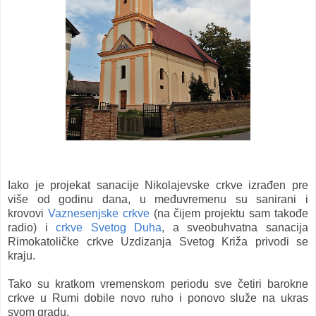
Iako je projekat sanacije Nikolajevske crkve izrađen pre
više od godinu dana, u međuvremenu su sanirani i
krovovi
Vaznesenjske crkve
(na čijem projektu sam takođe
radio) i
crkve Svetog Duha
, a sveobuhvatna sanacija
Rimokatoličke crkve Uzdizanja Svetog Križa privodi se
kraju.
Tako su kratkom vremenskom periodu sve četiri barokne
crkve u Rumi dobile novo ruho i ponovo služe na ukras
svom gradu.