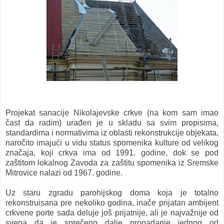
Projekat sanacije Nikolajevske crkve (na kom sam imao
čast da radim) urađen je u skladu sa svim propisima,
standardima i normativima iz oblasti rekonstrukcije objekata,
naročito imajući u vidu status spomenika kulture od velikog
značaja, koji crkva ima od 1991. godine, dok se pod
zaštitom lokalnog Zavoda za zaštitu spomenika iz Sremske
Mitrovice nalazi od 1967. godine.
Uz staru zgradu parohijskog doma koja je totalno
rekonstruisana pre nekoliko godina, inače prijatan ambijent
crkvene porte sada deluje još prijatnije, ali je najvažnije od
svega da je sprečeno dalje propadanje jednog od