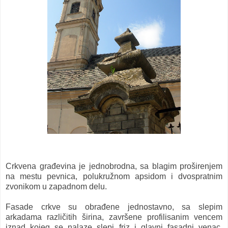
Crkvena građevina je jednobrodna, sa blagim proširenjem
na mestu pevnica, polukružnom apsidom i dvospratnim
zvonikom u zapadnom delu.
Fasade crkve su obrađene jednostavno, sa slepim
arkadama različitih širina, završene profilisanim vencem
iznad kojeg se nalaze slepi friz i glavni fasadni venac.