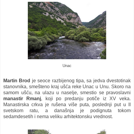
Unac
Martin Brod
je seoce razbijenog tipa, sa jedva dvestotinak
stanovnika, smešteno kraj ušća reke Unac u Unu. Skoro na
samom ušću, na ulazu u naselje, smestio se pravoslavni
manastir Rmanj
, koji po predanju potiče iz XV veka.
Manastirska crkva je rušena više puta, poslednji put u II
svetskom ratu, a današnja je podignuta tokom
sedamdesetih i nema veliku arhitektonsku vrednost.