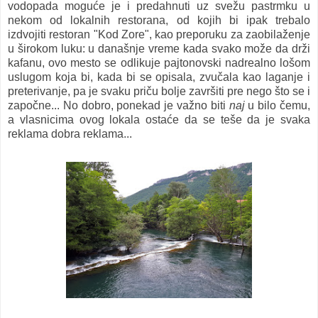
vodopada moguće je i predahnuti uz svežu pastrmku u
nekom od lokalnih restorana, od kojih bi ipak trebalo
izdvojiti restoran "Kod Zore", kao preporuku za zaobilaženje
u širokom luku: u današnje vreme kada svako može da drži
kafanu, ovo mesto se odlikuje pajtonovski nadrealno lošom
uslugom koja bi, kada bi se opisala, zvučala kao laganje i
preterivanje, pa je svaku priču bolje završiti pre nego što se i
započne... No dobro, ponekad je važno biti
naj
u bilo čemu,
a vlasnicima ovog lokala ostaće da se teše da je svaka
reklama dobra reklama...