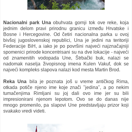
Nacionalni park Una
obuhvata gornji tok ove reke, koja
jednim delom pravi prirodnu granicu između Hrvatske i
Bosne i Hercegovine. Od četiri nacionalna parka u ovoj
bivšoj jugoslovenskoj republici, Una je jedini na teritoriji
Federacije BiH, a iako je po površini najveći najznačajniji
spomenici prirode koncentrisani su na dve lokacije - najveći
od znamenitih vodopada Une, Štrbački buk, nalazi se
nadomak naselja živopisnog imena Kulen Vakuf, dok se
najveći kompleks slapova nalazi kod mesta Martin Brod.
Reka Una
bila je poznata još u vreme antičkog Rima,
otkada potiče njeno ime koje znači "jedina", a po nekim
tumačenjima Rimljani su joj dali ovo ime jer su bili
impresionirani njenom lepotom. Ovo se do danas nije
mnogo promenilo, pa slapovi Une predstavljaju prizor koji
svakako vredi videti.