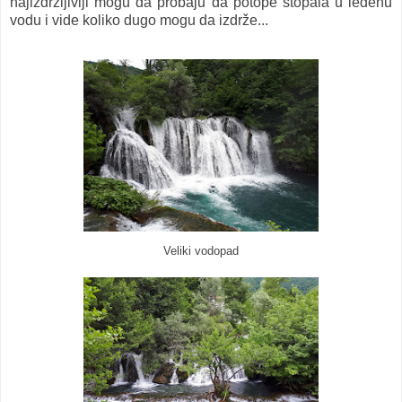
najizdržljiviji mogu da probaju da potope stopala u ledenu
vodu i vide koliko dugo mogu da izdrže...
Veliki vodopad