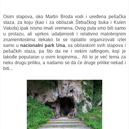
Osim slapova, oko Martin Broda vodi i uređena pešačka
staza, za koju (kao i za obilazak Štrbačkog buka i Kulen
Vakufa) ipak nismo imali vremena. Ovog puta smo bili samo
u prolazu, ali uprkos udaljenosti i relativno malobrojnim
znamenitostima itekako bi se isplatilo organizovati izlet
samo u
nacionalni park Una
, sa obilaskom svih slapova i
pešačkih staza, pa što da ne i nekim raftingom, koji je
takođe popularan u ovim krajevima... Ali to je već tema za
neku drugu priliku, a nadamo se da će druge prilike nekad i
biti...