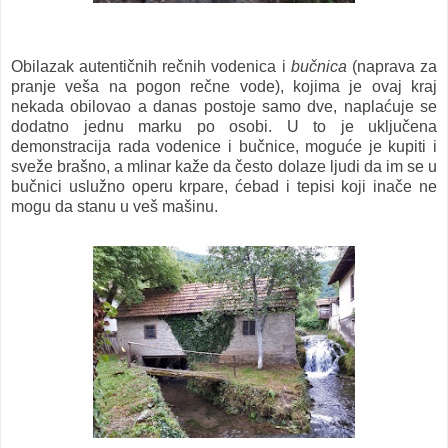
Obilazak autentičnih rečnih vodenica i
bučnica
(naprava za
pranje veša na pogon rečne vode), kojima je ovaj kraj
nekada obilovao a danas postoje samo dve, naplaćuje se
dodatno jednu marku po osobi. U to je uključena
demonstracija rada vodenice i bučnice, moguće je kupiti i
sveže brašno, a mlinar kaže da često dolaze ljudi da im se u
bučnici uslužno operu krpare, ćebad i tepisi koji inače ne
mogu da stanu u veš mašinu.