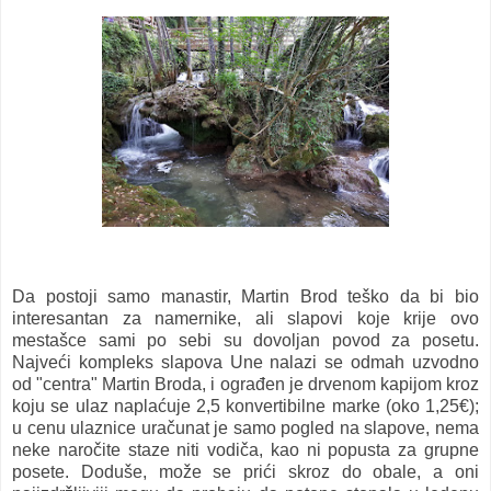
Da postoji samo manastir, Martin Brod teško da bi bio
interesantan za namernike, ali slapovi koje krije ovo
mestašce sami po sebi su dovoljan povod za posetu.
Najveći kompleks slapova Une nalazi se odmah uzvodno
od "centra" Martin Broda, i ograđen je drvenom kapijom kroz
koju se ulaz naplaćuje 2,5 konvertibilne marke (oko 1,25€);
u cenu ulaznice uračunat je samo pogled na slapove, nema
neke naročite staze niti vodiča, kao ni popusta za grupne
posete. Doduše, može se prići skroz do obale, a oni