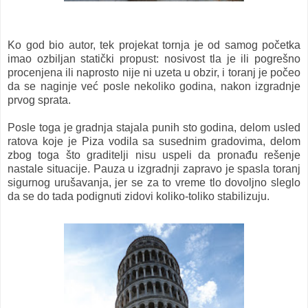
Ko god bio autor, tek projekat tornja je od samog početka
imao ozbiljan statički propust: nosivost tla je ili pogrešno
procenjena ili naprosto nije ni uzeta u obzir, i toranj je počeo
da se naginje već posle nekoliko godina, nakon izgradnje
prvog sprata.
Posle toga je gradnja stajala punih sto godina, delom usled
ratova koje je Piza vodila sa susednim gradovima, delom
zbog toga što graditelji nisu uspeli da pronađu rešenje
nastale situacije. Pauza u izgradnji zapravo je spasla toranj
sigurnog urušavanja, jer se za to vreme tlo dovoljno sleglo
da se do tada podignuti zidovi koliko-toliko stabilizuju.