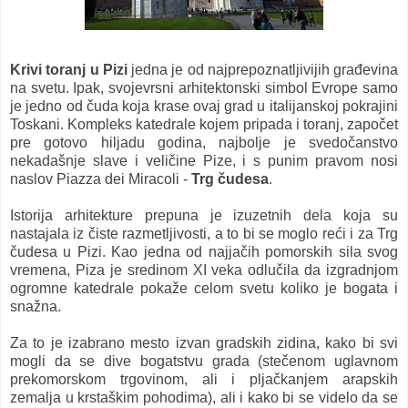
Krivi toranj u Pizi
jedna je od najprepoznatljivijih građevina
na svetu. Ipak, svojevrsni arhitektonski simbol Evrope samo
je jedno od čuda koja krase ovaj grad u italijanskoj pokrajini
Toskani. Kompleks katedrale kojem pripada i toranj, započet
pre gotovo hiljadu godina, najbolje je svedočanstvo
nekadašnje slave i veličine Pize, i s punim pravom nosi
naslov Piazza dei Miracoli -
Trg čudesa
.
Istorija arhitekture prepuna je izuzetnih dela koja su
nastajala iz čiste razmetljivosti, a to bi se moglo reći i za Trg
čudesa u Pizi. Kao jedna od najjačih pomorskih sila svog
vremena, Piza je sredinom XI veka odlučila da izgradnjom
ogromne katedrale pokaže celom svetu koliko je bogata i
snažna.
Za to je izabrano mesto izvan gradskih zidina, kako bi svi
mogli da se dive bogatstvu grada (stečenom uglavnom
prekomorskom trgovinom, ali i pljačkanjem arapskih
zemalja u krstaškim pohodima), ali i kako bi se videlo da se