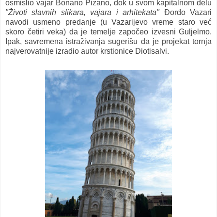
osmislio vajar Bonano Pizano, dok u svom kapitalnom delu
"Životi slavnih slikara, vajara i arhitekata"
Đorđo Vazari
navodi usmeno predanje (u Vazarijevo vreme staro već
skoro četiri veka) da je temelje započeo izvesni Guljelmo.
Ipak, savremena istraživanja sugerišu da je projekat tornja
najverovatnije izradio autor krstionice Diotisalvi.