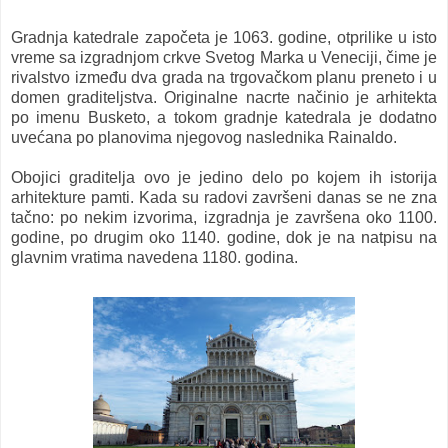
Gradnja katedrale započeta je 1063. godine, otprilike u isto
vreme sa izgradnjom crkve Svetog Marka u Veneciji, čime je
rivalstvo između dva grada na trgovačkom planu preneto i u
domen graditeljstva. Originalne nacrte načinio je arhitekta
po imenu Busketo, a tokom gradnje katedrala je dodatno
uvećana po planovima njegovog naslednika Rainaldo.
Obojici graditelja ovo je jedino delo po kojem ih istorija
arhitekture pamti. Kada su radovi završeni danas se ne zna
tačno: po nekim izvorima, izgradnja je završena oko 1100.
godine, po drugim oko 1140. godine, dok je na natpisu na
glavnim vratima navedena 1180. godina.