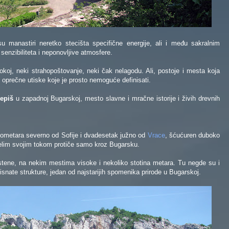
 su manastiri neretko stecišta specifične energije, ali i među sakralnim
enzibiliteta i neponovljive atmosfere.
okoj, neki strahopoštovanje, neki čak nelagodu. Ali, postoje i mesta koja
 oprečne utiske koje je prosto nemoguće definisati.
epiš
u zapadnoj Bugarskoj, mesto slavne i mračne istorije i živih drevnih
lometara severno od Sofije i dvadesetak južno od
Vrace
, šćućuren duboko
celim svojim tokom protiče samo kroz Bugarsku.
 stene, na nekim mestima visoke i nekoliko stotina metara. Tu negde su i
lisnate strukture, jedan od najstarijih spomenika prirode u Bugarskoj.