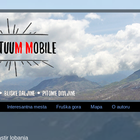
Interesantna mesta
Fruška gora
Mapa
O autoru
stir lobanja