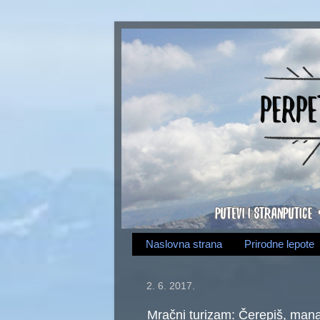
Naslovna strana
Prirodne lepote
2. 6. 2017.
Mračni turizam: Čerepiš, mana