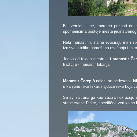
Bili vernici ili ne, moramo priznati da
spomenicima postoje mesta jedinstvenog s
Neki manastiri u nama evociraju mir i sp
izazivaju toliko pomešana osećanja i tako
Jedno od takvih mesta je i
manastir Čer
tradicija - manastir lobanjâ.
Manastir Čerepiš
nalazi se pedesetak ki
u kanjonu reke Iskar, najduže reke koja 
Sa svih strana ga kao stražari okružuju
stene zvane Ritlite, specifične vertikalno 