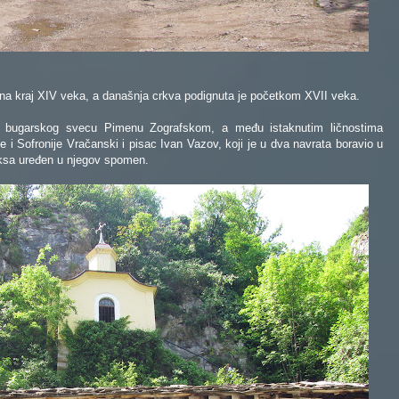
a na kraj XIV veka, a današnja crkva podignuta je početkom XVII veka.
om bugarskog svecu Pimenu Zografskom, a među istaknutim ličnostima
e i Sofronije Vračanski i pisac Ivan Vazov, koji je u dva navrata boravio u
ksa uređen u njegov spomen.