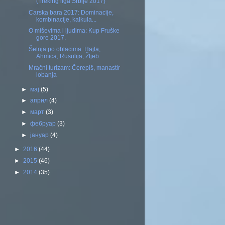
(Treking liga Srbije 2017)
Carska bara 2017: Dominacije,
kombinacije, kalkula...
O miševima i ljudima: Kup Fruške
gore 2017.
Šetnja po oblacima: Hajla,
Ahmica, Rusulija, Žljeb
Mračni turizam: Čerepiš, manastir
lobanja
►
мај
(5)
►
април
(4)
►
март
(3)
►
фебруар
(3)
►
јануар
(4)
►
2016
(44)
►
2015
(46)
►
2014
(35)