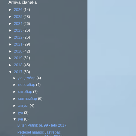
Arhiva članaka
►
2026
(14)
►
2025
(28)
►
2024
(26)
►
2023
(26)
►
2022
(26)
►
2021
(29)
►
2020
(42)
►
2019
(61)
►
2018
(45)
▼
2017
(53)
►
децембар
(4)
►
новембар
(4)
►
октобар
(7)
►
септембар
(6)
►
август
(4)
►
јул
(3)
▼
јун
(6)
Bilten Putnik br. 99 - leto 2017.
Pedeset nijansi: Jastrebac