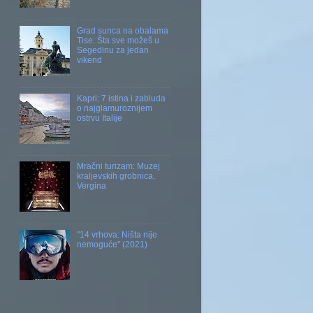
Grad sunca na obalama
Tise: Šta sve možeš u
Segedinu za jedan
vikend
Kapri: 7 istina i zabluda
o najglamuroznijem
ostrvu Italije
Mračni turizam: Muzej
kraljevskih grobnica,
Vergina
"14 vrhova: Ništa nije
nemoguće" (2021)