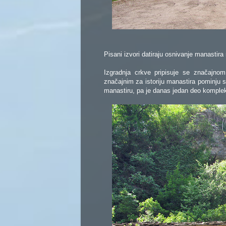
Pisani izvori datiraju osnivanje manastir
Izgradnja crkve pripisuje se značajn
značajnim za istoriju manastira pominju s
manastiru, pa je danas jedan deo komple