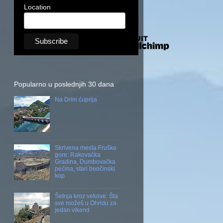
Location
Popularno u poslednjih 30 dana
Na Drini ćuprija
Skrivena mesta Fruške
gore: Rakovačka
Gradina, Dumbovačka
pećina, stari beočinski
kop
Šetnja kroz vekove: Šta
sve možeš u Ohridu za
jedan vikend