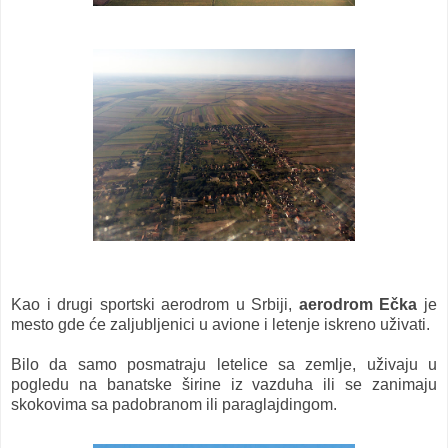
Kao i drugi sportski aerodrom u Srbiji,
aerodrom Ečka
je
mesto gde će zaljubljenici u avione i letenje iskreno uživati.
Bilo da samo posmatraju letelice sa zemlje, uživaju u
pogledu na banatske širine iz vazduha ili se zanimaju
skokovima sa padobranom ili paraglajdingom.