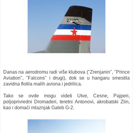
Danas na aerodromu radi više klubova ("Zrenjanin", "Prince
Aviation", "Falcons" i drugi), dok se u hangaru smestila
zavidna flotila malih aviona i jedrilica.
Tako se ovde mogu videti Utve, Cesne, Pajperi,
poljoprivredni Dromaderi, teretni Antonovi, akrobatski Zlin,
kao i domaći mlaznjak Galeb G-2.