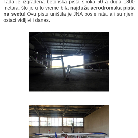
Tada je izgrađena betonska pista široka 50 a duga 1800
metara, što je u to vreme bila
najduža aerodromska pista
na svetu
! Ovu pistu uništila je JNA posle rata, ali su njeni
ostaci vidljivi i danas.