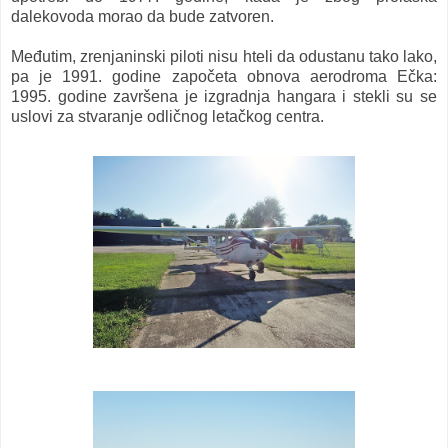
dalekovoda morao da bude zatvoren.
Međutim, zrenjaninski piloti nisu hteli da odustanu tako lako,
pa je 1991. godine započeta obnova aerodroma Ečka:
1995. godine završena je izgradnja hangara i stekli su se
uslovi za stvaranje odličnog letačkog centra.