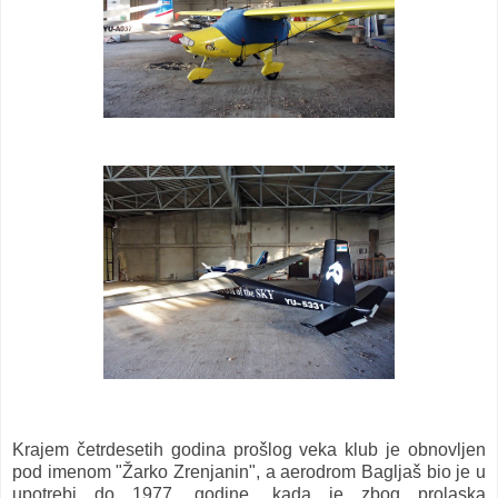
Krajem četrdesetih godina prošlog veka klub je obnovljen
pod imenom "Žarko Zrenjanin", a aerodrom Bagljaš bio je u
upotrebi do 1977. godine, kada je zbog prolaska