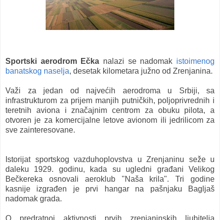
Sportski aerodrom Ečka
nalazi se nadomak
istoimenog
banatskog naselja
, desetak kilometara južno od Zrenjanina.
Važi za jedan od najvećih aerodroma u Srbiji, sa
infrastrukturom za prijem manjih putničkih, poljoprivrednih i
teretnih aviona i značajnim centrom za obuku pilota, a
otvoren je za komercijalne letove avionom ili jedrilicom za
sve zainteresovane.
Istorijat sportskog vazduhoplovstva u Zrenjaninu seže u
daleku 1929. godinu, kada su ugledni građani Velikog
Bečkereka osnovali aeroklub "Naša krila". Tri godine
kasnije izgrađen je prvi hangar na pašnjaku Bagljaš
nadomak grada.
O predratnoj aktivnosti prvih zrenjaninskih ljubitelja