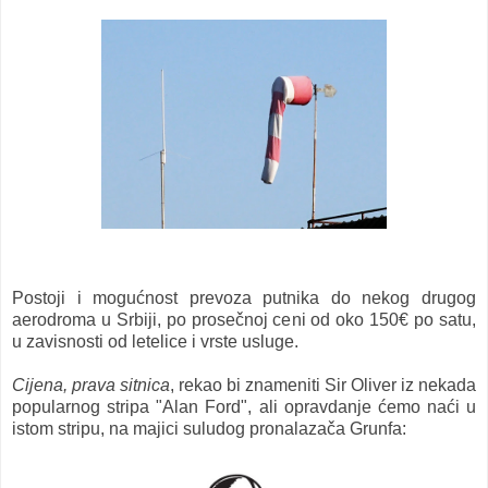
Postoji i mogućnost
prevoza putnika do nekog drugog
aerodroma u Srbiji, po prosečnoj ceni od oko 150€ po satu,
u zavisnosti od letelice i vrste usluge.
Cijena, prava sitnica
, rekao bi znameniti Sir Oliver iz nekada
popularnog stripa
"Alan Ford", ali opravdanje ćemo naći u
istom stripu, na majici suludog pronalazača Grunfa: