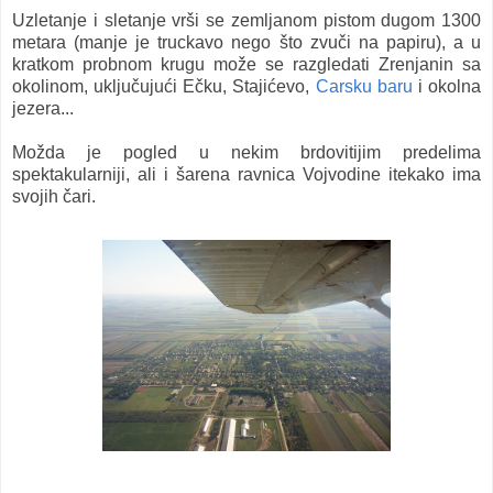
Uzletanje i sletanje vrši se zemljanom pistom dugom 1300
metara (manje je truckavo nego što zvuči na papiru), a u
kratkom probnom krugu može se razgledati Zrenjanin sa
okolinom, uključujući Ečku, Stajićevo,
Carsku baru
i okolna
jezera...
Možda je pogled u nekim brdovitijim predelima
spektakularniji, ali i šarena ravnica Vojvodine itekako ima
svojih čari.